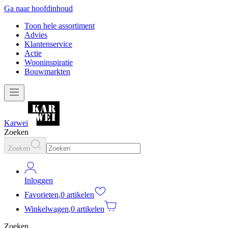
Ga naar hoofdinhoud
Toon hele assortiment
Advies
Klantenservice
Actie
Wooninspiratie
Bouwmarkten
Karwei
Zoeken
Zoeken
Inloggen
Favorieten
,
0 artikelen
Winkelwagen
,
0 artikelen
Zoeken