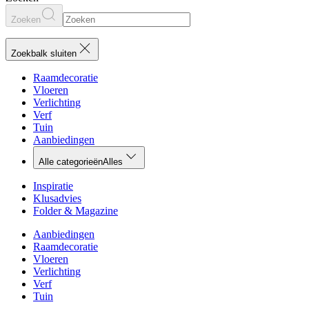
Zoeken
Zoekbalk sluiten
Raamdecoratie
Vloeren
Verlichting
Verf
Tuin
Aanbiedingen
Alle categorieën
Alles
Inspiratie
Klusadvies
Folder & Magazine
Aanbiedingen
Raamdecoratie
Vloeren
Verlichting
Verf
Tuin