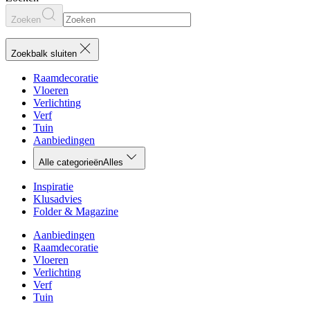
Zoeken
Zoekbalk sluiten
Raamdecoratie
Vloeren
Verlichting
Verf
Tuin
Aanbiedingen
Alle categorieën
Alles
Inspiratie
Klusadvies
Folder & Magazine
Aanbiedingen
Raamdecoratie
Vloeren
Verlichting
Verf
Tuin