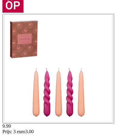
9.99
Prijs: 3 euro
3
.
00