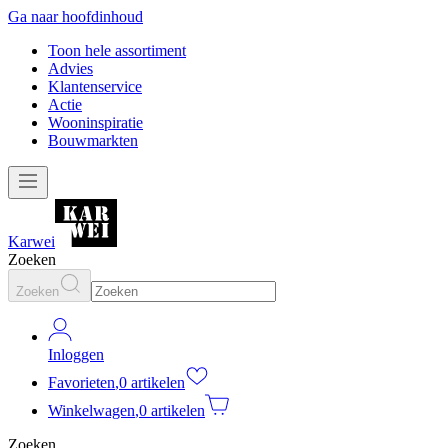
Ga naar hoofdinhoud
Toon hele assortiment
Advies
Klantenservice
Actie
Wooninspiratie
Bouwmarkten
Karwei
Zoeken
Zoeken
Inloggen
Favorieten
,
0 artikelen
Winkelwagen
,
0 artikelen
Zoeken