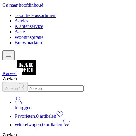
Ga naar hoofdinhoud
Toon hele assortiment
Advies
Klantenservice
Actie
Wooninspiratie
Bouwmarkten
Karwei
Zoeken
Zoeken
Inloggen
Favorieten
,
0 artikelen
Winkelwagen
,
0 artikelen
Zoeken