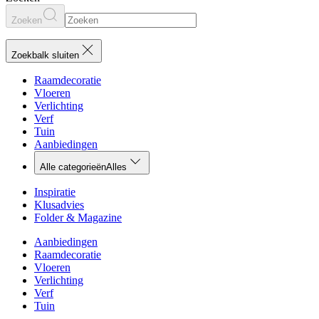
Zoeken
Zoekbalk sluiten
Raamdecoratie
Vloeren
Verlichting
Verf
Tuin
Aanbiedingen
Alle categorieën
Alles
Inspiratie
Klusadvies
Folder & Magazine
Aanbiedingen
Raamdecoratie
Vloeren
Verlichting
Verf
Tuin