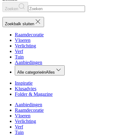
Zoeken
Zoekbalk sluiten
Raamdecoratie
Vloeren
Verlichting
Verf
Tuin
Aanbiedingen
Alle categorieën
Alles
Inspiratie
Klusadvies
Folder & Magazine
Aanbiedingen
Raamdecoratie
Vloeren
Verlichting
Verf
Tuin