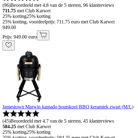
(
96
)
Beoordeeld met 4.8 van de 5 sterren, 96 klantreviews
711.75
met Club Karwei
25% korting
25% korting
25% korting, voordeelprijs: 711.75 euro met Club Karwei
949
.
00
Prijs: 949.00 euro
Jamestown Marwin kamado houtskool BBQ keramiek zwart (M/L)
(
45
)
Beoordeeld met 4.7 van de 5 sterren, 45 klantreviews
584.25
met Club Karwei
25% korting
25% korting
25% korting, voordeelprijs: 584.25 euro met Club Karwei