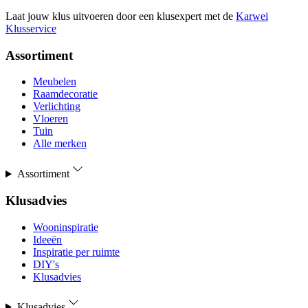
Laat jouw klus uitvoeren door een klusexpert met de
Karwei
Klusservice
Assortiment
Meubelen
Raamdecoratie
Verlichting
Vloeren
Tuin
Alle merken
Assortiment
Klusadvies
Wooninspiratie
Ideeën
Inspiratie per ruimte
DIY's
Klusadvies
Klusadvies