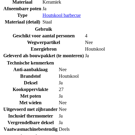
Materiaal
Keramiek
Afneembare poten
Ja
Type
Houtskool barbecue
Materiaal (detail)
Staal
Gebruik
Geschikt voor aantal personen
4
Wegwerpartikel
Nee
Energiebron
Houtskool
Geleverd als bouwpakket (te monteren)
Ja
Technische kenmerken
Anti-aanbaklaag
Nee
Brandstof
Houtskool
Deksel
Ja
Kookoppervlakte
27
Met poten
Ja
Met wielen
Nee
Uitgevoerd met zijbrander
Nee
Inclusief thermometer
Ja
Vergrendelbare deksel
Ja
Vaatwasmachinebestendig
Deels