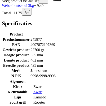
Voeg product toe aan set
Weber houtskool 3kg
+ 9.49
Totaal 111.75
Specificaties
Product
Productnummer
245877
EAN
4007872107369
Gewicht product
22700 gr
Hoogte product
555 mm
Lengte product
462 mm
Breedte product
435 mm
Merk
Jamestown
N P K
9998-9998-9998
Algemeen
Kleur
Zwart
Kleurfamilie
Zwart
Lijn
Kamado
Soort grill
Rooster