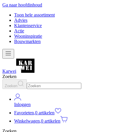
Ga naar hoofdinhoud
Toon hele assortiment
Advies
Klantenservice
Actie
Wooninspiratie
Bouwmarkten
Karwei
Zoeken
Zoeken
Inloggen
Favorieten
,
0 artikelen
Winkelwagen
,
0 artikelen
Zoeken