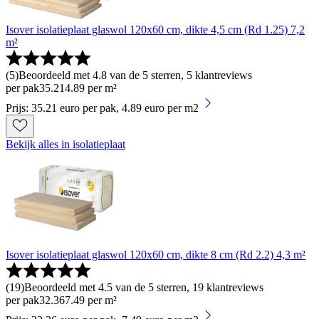
Isover isolatieplaat glaswol 120x60 cm, dikte 4,5 cm (Rd 1.25) 7,2
m²
(
5
)
Beoordeeld met 4.8 van de 5 sterren, 5 klantreviews
per pak
35
.
21
4.89 per m²
Prijs: 35.21 euro per pak, 4.89 euro per m2
Bekijk alles in isolatieplaat
Isover isolatieplaat glaswol 120x60 cm, dikte 8 cm (Rd 2.2) 4,3 m²
(
19
)
Beoordeeld met 4.5 van de 5 sterren, 19 klantreviews
per pak
32
.
36
7.49 per m²