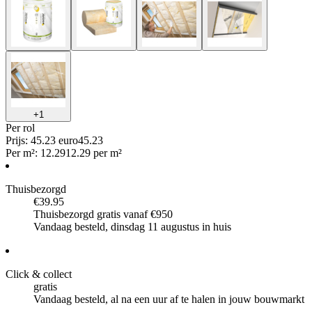
+
1
Per
rol
Prijs: 45.23 euro
45
.
23
Per
m²
:
12.29
12.29
per
m²
Thuisbezorgd
€39.95
Thuisbezorgd gratis vanaf €950
Vandaag besteld, dinsdag 11 augustus in huis
Click & collect
gratis
Vandaag besteld, al na een uur af te halen in jouw bouwmarkt