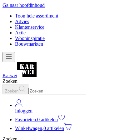
Ga naar hoofdinhoud
Toon hele assortiment
Advies
Klantenservice
Actie
Wooninspiratie
Bouwmarkten
Karwei
Zoeken
Zoeken
Inloggen
Favorieten
,
0 artikelen
Winkelwagen
,
0 artikelen
Zoeken