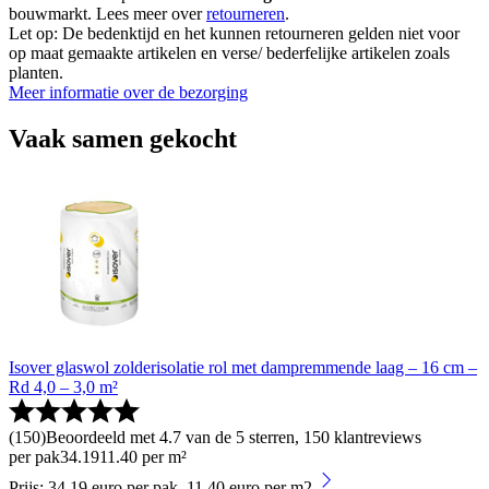
bouwmarkt. Lees meer over
retourneren
.
Let op: De bedenktijd en het kunnen retourneren gelden niet voor
op maat gemaakte artikelen en verse/ bederfelijke artikelen zoals
planten.
Meer informatie over de bezorging
Vaak samen gekocht
Isover glaswol zolderisolatie rol met dampremmende laag – 16 cm –
Rd 4,0 – 3,0 m²
(
150
)
Beoordeeld met 4.7 van de 5 sterren, 150 klantreviews
per pak
34
.
19
11.40 per m²
Prijs: 34.19 euro per pak, 11.40 euro per m2