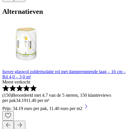
Alternatieven
Isover glaswol zolderisolatie rol met dampremmende laag – 16 cm –
Rd 4,0 – 3,0 m²
Meest verkocht
(
150
)
Beoordeeld met 4.7 van de 5 sterren, 150 klantreviews
per pak
34
.
19
11.40 per m²
Prijs: 34.19 euro per pak, 11.40 euro per m2