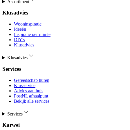
Assortiment
Klusadvies
Wooninspiratie
Ideeën
Inspiratie per ruimte
DIY's
Klusadvies
Klusadvies
Services
Gereedschap huren
Klusservice
Advies aan huis
PostNL afhaalpunt
Bekijk alle services
Services
Karwei