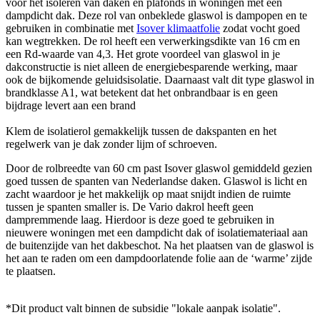
voor het isoleren van daken en plafonds in woningen met een
dampdicht dak. Deze rol van onbeklede glaswol is dampopen en te
gebruiken in combinatie met
Isover klimaatfolie
zodat vocht goed
kan wegtrekken. De rol heeft een verwerkingsdikte van 16 cm en
een Rd-waarde van 4,3. Het grote voordeel van glaswol in je
dakconstructie is niet alleen de energiebesparende werking, maar
ook de bijkomende geluidsisolatie. Daarnaast valt dit type glaswol in
brandklasse A1, wat betekent dat het onbrandbaar is en geen
bijdrage levert aan een brand
Klem de isolatierol gemakkelijk tussen de dakspanten en het
regelwerk van je dak zonder lijm of schroeven.
Door de rolbreedte van 60 cm past Isover glaswol gemiddeld gezien
goed tussen de spanten van Nederlandse daken. Glaswol is licht en
zacht waardoor je het makkelijk op maat snijdt indien de ruimte
tussen je spanten smaller is. De Vario dakrol heeft geen
dampremmende laag. Hierdoor is deze goed te gebruiken in
nieuwere woningen met een dampdicht dak of isolatiemateriaal aan
de buitenzijde van het dakbeschot. Na het plaatsen van de glaswol is
het aan te raden om een dampdoorlatende folie aan de ‘warme’ zijde
te plaatsen.
*Dit product valt binnen de subsidie "lokale aanpak isolatie".