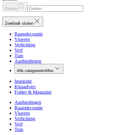
Zoeken
Zoekbalk sluiten
Raamdecoratie
Vloeren
Verlichting
Verf
Tuin
Aanbiedingen
Alle categorieën
Alles
Inspiratie
Klusadvies
Folder & Magazine
Aanbiedingen
Raamdecoratie
Vloeren
Verlichting
Verf
Tuin