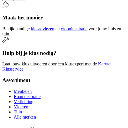
Maak het mooier
Bekijk handige
klusadviezen
en
wooninspiratie
voor jouw huis en
tuin.
Hulp bij je klus nodig?
Laat jouw klus uitvoeren door een klusexpert met de
Karwei
Klusservice
Assortiment
Meubelen
Raamdecoratie
Verlichting
Vloeren
Tuin
Alle merken