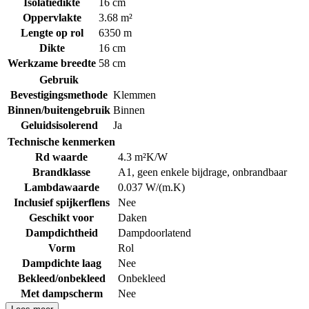
Isolatiedikte
16 cm
Oppervlakte
3.68 m²
Lengte op rol
6350 m
Dikte
16 cm
Werkzame breedte
58 cm
Gebruik
Bevestigingsmethode
Klemmen
Binnen/buitengebruik
Binnen
Geluidsisolerend
Ja
Technische kenmerken
Rd waarde
4.3 m²K/W
Brandklasse
A1, geen enkele bijdrage, onbrandbaar
Lambdawaarde
0.037 W/(m.K)
Inclusief spijkerflens
Nee
Geschikt voor
Daken
Dampdichtheid
Dampdoorlatend
Vorm
Rol
Dampdichte laag
Nee
Bekleed/onbekleed
Onbekleed
Met dampscherm
Nee