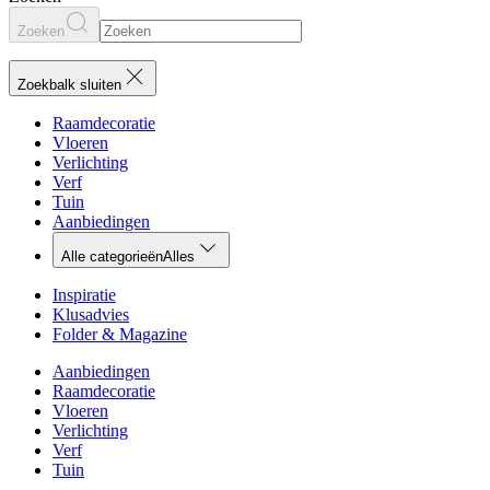
Zoeken
Zoekbalk sluiten
Raamdecoratie
Vloeren
Verlichting
Verf
Tuin
Aanbiedingen
Alle categorieën
Alles
Inspiratie
Klusadvies
Folder & Magazine
Aanbiedingen
Raamdecoratie
Vloeren
Verlichting
Verf
Tuin