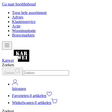
Ga naar hoofdinhoud
Toon hele assortiment
Advies
Klantenservice
Actie
Wooninspiratie
Bouwmarkten
Karwei
Zoeken
Zoeken
Inloggen
Favorieten
,
0 artikelen
Winkelwagen
,
0 artikelen
Zoeken