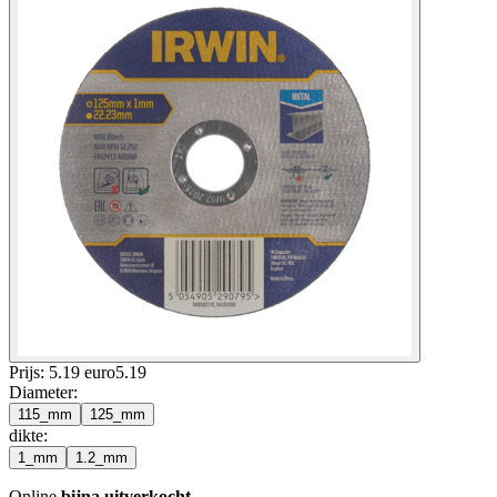
Prijs: 5.19 euro
5
.
19
Diameter
:
115_mm
125_mm
dikte
:
1_mm
1.2_mm
Online
bijna uitverkocht