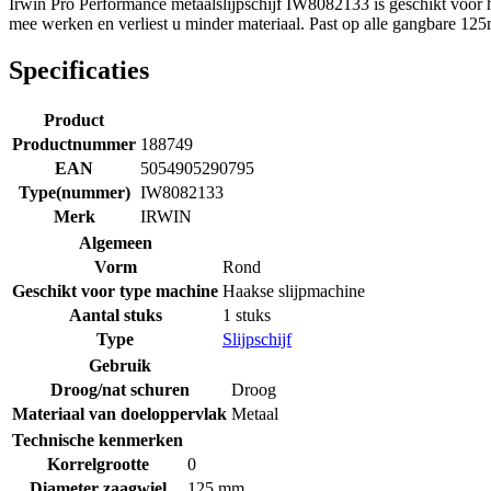
Irwin Pro Performance metaalslijpschijf IW8082133 is geschikt voor he
mee werken en verliest u minder materiaal. Past op alle gangbare 125
Specificaties
Product
Productnummer
188749
EAN
5054905290795
Type(nummer)
IW8082133
Merk
IRWIN
Algemeen
Vorm
Rond
Geschikt voor type machine
Haakse slijpmachine
Aantal stuks
1 stuks
Type
Slijpschijf
Gebruik
Droog/nat schuren
Droog
Materiaal van doeloppervlak
Metaal
Technische kenmerken
Korrelgrootte
0
Diameter zaagwiel
125 mm