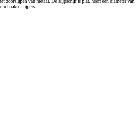
t doorslijpen van metaal. De slijpschijf is plat, heeft een diameter va
mm haakse slijpers.