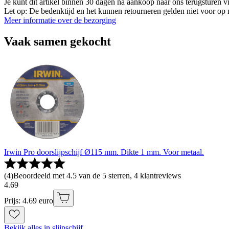
Je kunt dit artikel binnen 30 dagen na aankoop naar ons terugsturen
Let op: De bedenktijd en het kunnen retourneren gelden niet voor op m
Meer informatie over de bezorging
Vaak samen gekocht
Irwin Pro doorslijpschijf Ø115 mm. Dikte 1 mm. Voor metaal.
(
4
)
Beoordeeld met 4.5 van de 5 sterren, 4 klantreviews
4
.
69
Prijs: 4.69 euro
Bekijk alles in slijpschijf