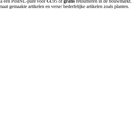
 via een PostNL-punt voor €4.95 of
gratis
retourneren in de bouwmarkt.
aat gemaakte artikelen en verse/ bederfelijke artikelen zoals planten.