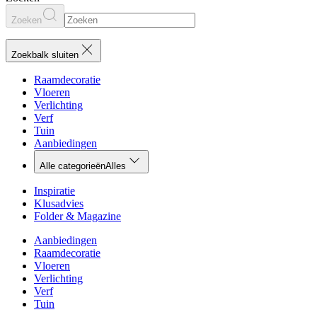
Zoeken
Zoekbalk sluiten
Raamdecoratie
Vloeren
Verlichting
Verf
Tuin
Aanbiedingen
Alle categorieën
Alles
Inspiratie
Klusadvies
Folder & Magazine
Aanbiedingen
Raamdecoratie
Vloeren
Verlichting
Verf
Tuin