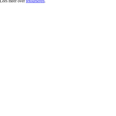
 Lees meer over
retourneren
.