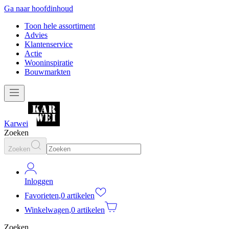
Ga naar hoofdinhoud
Toon hele assortiment
Advies
Klantenservice
Actie
Wooninspiratie
Bouwmarkten
Karwei
Zoeken
Zoeken
Inloggen
Favorieten
,
0 artikelen
Winkelwagen
,
0 artikelen
Zoeken