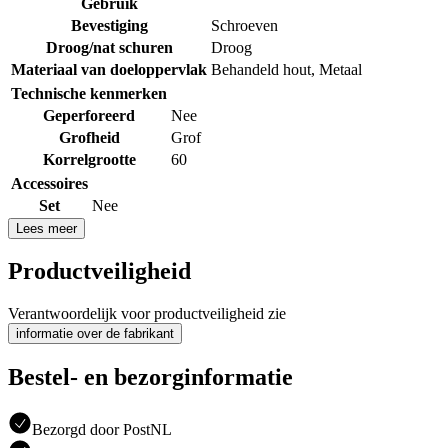
Gebruik
Bevestiging
Schroeven
Droog/nat schuren
Droog
Materiaal van doeloppervlak
Behandeld hout
,
Metaal
Technische kenmerken
Geperforeerd
Nee
Grofheid
Grof
Korrelgrootte
60
Accessoires
Set
Nee
Lees meer
Productveiligheid
Verantwoordelijk voor productveiligheid zie
informatie over de fabrikant
Bestel- en bezorginformatie
Bezorgd door PostNL