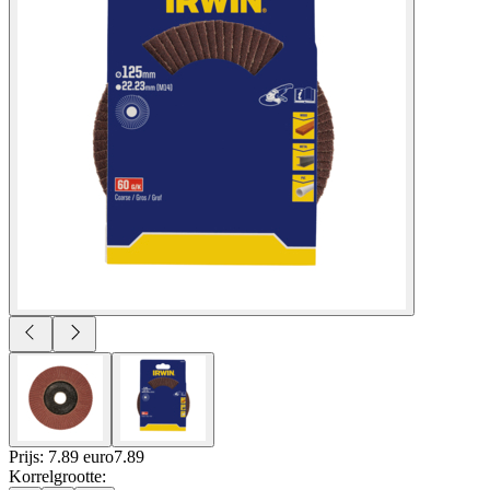
Prijs: 7.89 euro
7
.
89
Korrelgrootte
: