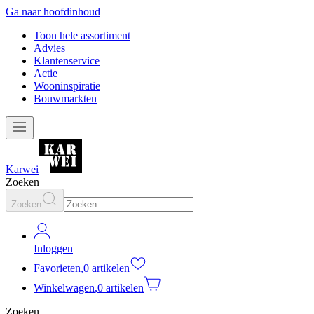
Ga naar hoofdinhoud
Toon hele assortiment
Advies
Klantenservice
Actie
Wooninspiratie
Bouwmarkten
Karwei
Zoeken
Zoeken
Inloggen
Favorieten
,
0 artikelen
Winkelwagen
,
0 artikelen
Zoeken