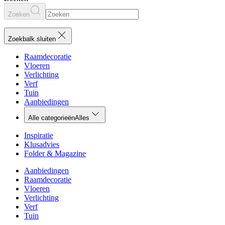
Zoeken
Zoekbalk sluiten
Raamdecoratie
Vloeren
Verlichting
Verf
Tuin
Aanbiedingen
Alle categorieën
Alles
Inspiratie
Klusadvies
Folder & Magazine
Aanbiedingen
Raamdecoratie
Vloeren
Verlichting
Verf
Tuin