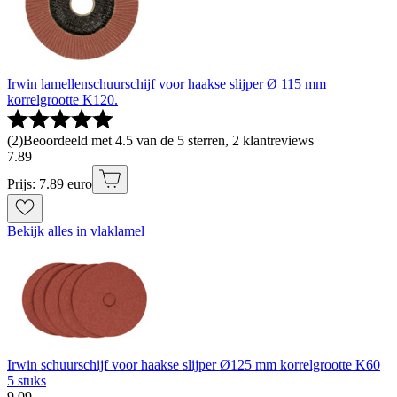
Irwin lamellenschuurschijf voor haakse slijper Ø 115 mm
korrelgrootte K120.
(
2
)
Beoordeeld met 4.5 van de 5 sterren, 2 klantreviews
7
.
89
Prijs: 7.89 euro
Bekijk alles in vlaklamel
Irwin schuurschijf voor haakse slijper Ø125 mm korrelgrootte K60
5 stuks
9
.
09