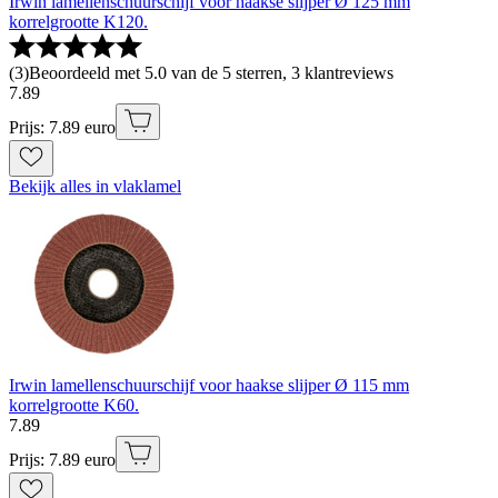
Irwin lamellenschuurschijf voor haakse slijper Ø 125 mm
korrelgrootte K120.
(
3
)
Beoordeeld met 5.0 van de 5 sterren, 3 klantreviews
7
.
89
Prijs: 7.89 euro
Bekijk alles in vlaklamel
Irwin lamellenschuurschijf voor haakse slijper Ø 115 mm
korrelgrootte K60.
7
.
89
Prijs: 7.89 euro