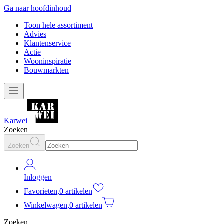
Ga naar hoofdinhoud
Toon hele assortiment
Advies
Klantenservice
Actie
Wooninspiratie
Bouwmarkten
Karwei
Zoeken
Zoeken
Inloggen
Favorieten
,
0 artikelen
Winkelwagen
,
0 artikelen
Zoeken