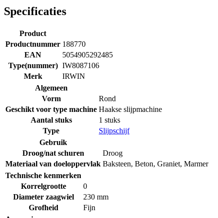
Specificaties
Product
Productnummer
188770
EAN
5054905292485
Type(nummer)
IW8087106
Merk
IRWIN
Algemeen
Vorm
Rond
Geschikt voor type machine
Haakse slijpmachine
Aantal stuks
1 stuks
Type
Slijpschijf
Gebruik
Droog/nat schuren
Droog
Materiaal van doeloppervlak
Baksteen
,
Beton
,
Graniet
,
Marmer
Technische kenmerken
Korrelgrootte
0
Diameter zaagwiel
230 mm
Grofheid
Fijn