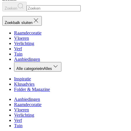
Zoeken
Zoekbalk sluiten
Raamdecoratie
Vloeren
Verlichting
Verf
Tuin
Aanbiedingen
Alle categorieën
Alles
Inspiratie
Klusadvies
Folder & Magazine
Aanbiedingen
Raamdecoratie
Vloeren
Verlichting
Verf
Tuin