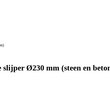
on)
 slijper Ø230 mm (steen en beto