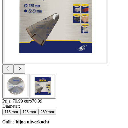
Prijs: 70.99 euro
70
.
99
Diameter
:
115 mm
125 mm
230 mm
Online
bijna uitverkocht