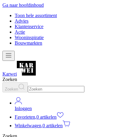
Ga naar hoofdinhoud
Toon hele assortiment
Advies
Klantenservice
Actie
Wooninspiratie
Bouwmarkten
Karwei
Zoeken
Zoeken
Inloggen
Favorieten
,
0 artikelen
Winkelwagen
,
0 artikelen
Zoeken