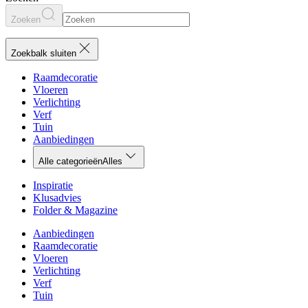
Zoeken
Zoekbalk sluiten
Raamdecoratie
Vloeren
Verlichting
Verf
Tuin
Aanbiedingen
Alle categorieën
Alles
Inspiratie
Klusadvies
Folder & Magazine
Aanbiedingen
Raamdecoratie
Vloeren
Verlichting
Verf
Tuin