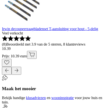
Irwin decoupeerzaagbladenset T-aansluiting voor hout - 5-delig
Veel verkocht
(
8
)
Beoordeeld met 3.9 van de 5 sterren, 8 klantreviews
10
.
39
Prijs: 10.39 euro
Maak het mooier
Bekijk handige
klusadviezen
en
wooninspiratie
voor jouw huis en
tuin.