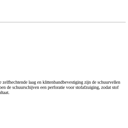
lfhechtende laag en klittenbandbevestiging zijn de schuurvellen
n de schuurschijven een perforatie voor stofafzuiging, zodat stof
ltaat.