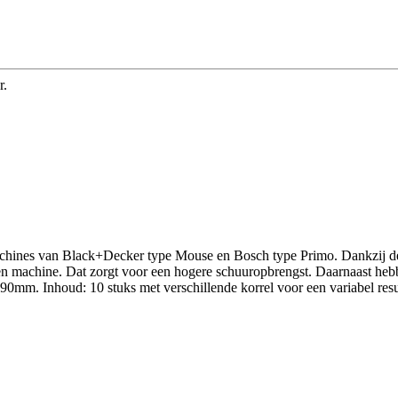
r.
nes van Black+Decker type Mouse en Bosch type Primo. Dankzij de ze
 en machine. Dat zorgt voor een hogere schuuropbrengst. Daarnaast hebbe
x90mm. Inhoud: 10 stuks met verschillende korrel voor een variabel resu