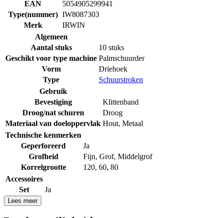
EAN
5054905299941
Type(nummer)
IW8087303
Merk
IRWIN
Algemeen
Aantal stuks
10 stuks
Geschikt voor type machine
Palmschuurder
Vorm
Driehoek
Type
Schuurstroken
Gebruik
Bevestiging
Klittenband
Droog/nat schuren
Droog
Materiaal van doeloppervlak
Hout
,
Metaal
Technische kenmerken
Geperforeerd
Ja
Grofheid
Fijn
,
Grof
,
Middelgrof
Korrelgrootte
120
,
60
,
80
Accessoires
Set
Ja
Lees meer