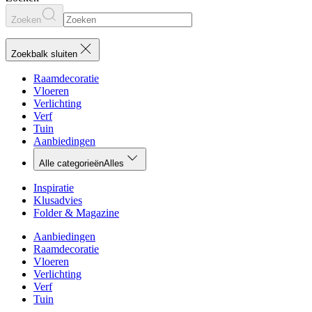
Zoeken
Zoekbalk sluiten
Raamdecoratie
Vloeren
Verlichting
Verf
Tuin
Aanbiedingen
Alle categorieën
Alles
Inspiratie
Klusadvies
Folder & Magazine
Aanbiedingen
Raamdecoratie
Vloeren
Verlichting
Verf
Tuin