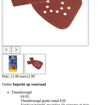
Prijs: 12.99 euro
12
.
99
Online
beperkt op voorraad
Thuisbezorgd
€4.95
Thuisbezorgd gratis vanaf €50
Vandaag besteld, maandag 10 augustus in huis