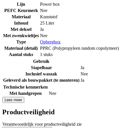
Lijn
Power box
PEFC Keurmerk
Nee
Materiaal
Kunststof
Inhoud
25 Liter
Met deksel
Ja
Met zwenkwieltjes
Nee
Type
Opbergbox
Materiaal (detail)
PPRC (Polypropyleen random copolymeer)
Aantal stuks
1 stuks
Gebruik
Stapelbaar
Ja
Inclusief waszak
Nee
Geleverd als bouwpakket (te monteren)
Ja
Technische kenmerken
Met handgrepen
Nee
Lees meer
Productveiligheid
Verantwoordelijk voor productveiligheid zie