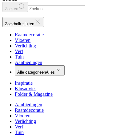
Zoeken
Zoekbalk sluiten
Raamdecoratie
Vloeren
Verlichting
Verf
Tuin
Aanbiedingen
Alle categorieën
Alles
Inspiratie
Klusadvies
Folder & Magazine
Aanbiedingen
Raamdecoratie
Vloeren
Verlichting
Verf
Tuin