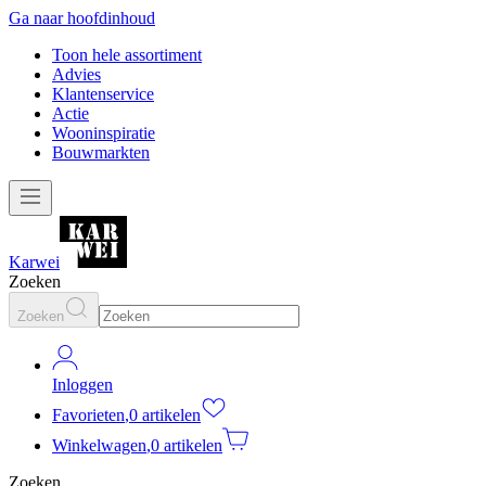
Ga naar hoofdinhoud
Toon hele assortiment
Advies
Klantenservice
Actie
Wooninspiratie
Bouwmarkten
Karwei
Zoeken
Zoeken
Inloggen
Favorieten
,
0 artikelen
Winkelwagen
,
0 artikelen
Zoeken