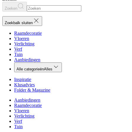
Zoeken
Zoekbalk sluiten
Raamdecoratie
Vloeren
Verlichting
Verf
Tuin
Aanbiedingen
Alle categorieën
Alles
Inspiratie
Klusadvies
Folder & Magazine
Aanbiedingen
Raamdecoratie
Vloeren
Verlichting
Verf
Tuin