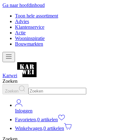
Ga naar hoofdinhoud
Toon hele assortiment
Advies
Klantenservice
Actie
Wooninspiratie
Bouwmarkten
Karwei
Zoeken
Zoeken
Inloggen
Favorieten
,
0 artikelen
Winkelwagen
,
0 artikelen
Zoeken