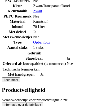
FSC-keurmerk
Nee
Kleur
Zwart/Transparant/Rood
Kleurfamilie
Zwart
PEFC Keurmerk
Nee
Materiaal
Kunststof
Inhoud
70 Liter
Met deksel
Ja
Met zwenkwieltjes
Nee
Type
Opbergbox
Aantal stuks
1 stuks
Gebruik
Stapelbaar
Ja
Geleverd als bouwpakket (te monteren)
Nee
Technische kenmerken
Met handgrepen
Ja
Lees meer
Productveiligheid
Verantwoordelijk voor productveiligheid zie
informatie over de fabrikant