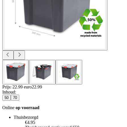
Prijs: 22.99 euro
22
.
99
Inhoud
:
50
70
Online
op voorraad
Thuisbezorgd
€4.95