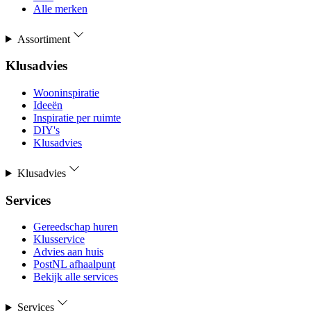
Alle merken
Assortiment
Klusadvies
Wooninspiratie
Ideeën
Inspiratie per ruimte
DIY's
Klusadvies
Klusadvies
Services
Gereedschap huren
Klusservice
Advies aan huis
PostNL afhaalpunt
Bekijk alle services
Services