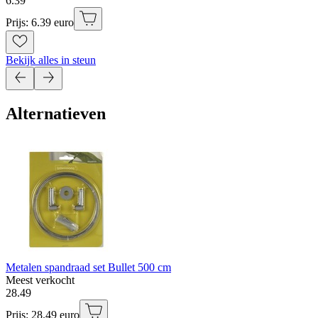
6
.
39
Prijs: 6.39 euro
Bekijk alles in steun
Alternatieven
Metalen spandraad set Bullet 500 cm
Meest verkocht
28
.
49
Prijs: 28.49 euro