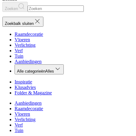
Zoeken
Zoekbalk sluiten
Raamdecoratie
Vloeren
Verlichting
Verf
Tuin
Aanbiedingen
Alle categorieën
Alles
Inspiratie
Klusadvies
Folder & Magazine
Aanbiedingen
Raamdecoratie
Vloeren
Verlichting
Verf
Tuin