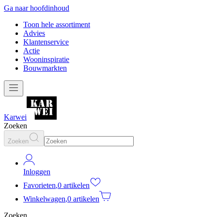
Ga naar hoofdinhoud
Toon hele assortiment
Advies
Klantenservice
Actie
Wooninspiratie
Bouwmarkten
Karwei
Zoeken
Zoeken
Inloggen
Favorieten
,
0 artikelen
Winkelwagen
,
0 artikelen
Zoeken