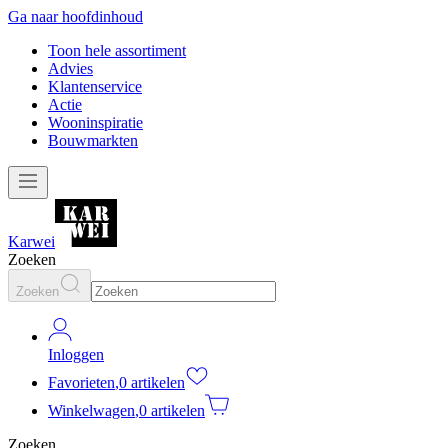
Ga naar hoofdinhoud
Toon hele assortiment
Advies
Klantenservice
Actie
Wooninspiratie
Bouwmarkten
Karwei
Zoeken
Zoeken
Inloggen
Favorieten
,
0 artikelen
Winkelwagen
,
0 artikelen
Zoeken