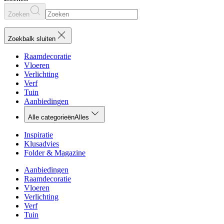
Zoeken
Zoekbalk sluiten
Raamdecoratie
Vloeren
Verlichting
Verf
Tuin
Aanbiedingen
Alle categorieën
Alles
Inspiratie
Klusadvies
Folder & Magazine
Aanbiedingen
Raamdecoratie
Vloeren
Verlichting
Verf
Tuin