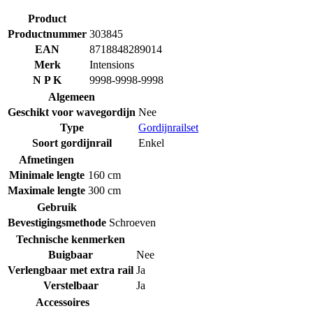
Product
Productnummer
303845
EAN
8718848289014
Merk
Intensions
N P K
9998-9998-9998
Algemeen
Geschikt voor wavegordijn
Nee
Type
Gordijnrailset
Soort gordijnrail
Enkel
Afmetingen
Minimale lengte
160 cm
Maximale lengte
300 cm
Gebruik
Bevestigingsmethode
Schroeven
Technische kenmerken
Buigbaar
Nee
Verlengbaar met extra rail
Ja
Verstelbaar
Ja
Accessoires