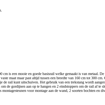
n.
00 cm is een mooie en goede basisrail welke gemaakt is van metaal. De 
en vaste maat maar past altijd tussen een breedte van 160 cm tot 300 cm. 
 je de rail kunt uitschuiven. Het gebruik van een trekstang wordt aange
m de gordijnen aan op te hangen en 2 eindstoppers om de rail af te slui
als montagesteunen voor montage aan de wand, 2 soorten bochten en div