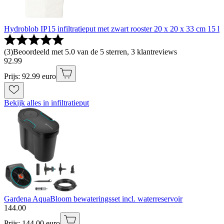
Hydroblob IP15 infiltratieput met zwart rooster 20 x 20 x 33 cm 15 l
(
3
)
Beoordeeld met 5.0 van de 5 sterren, 3 klantreviews
92
.
99
Prijs: 92.99 euro
Bekijk alles in infiltratieput
Gardena AquaBloom bewateringsset incl. waterreservoir
144
.
00
Prijs: 144.00 euro