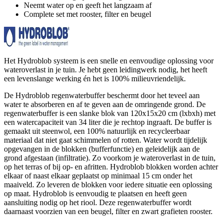
Neemt water op en geeft het langzaam af
Complete set met rooster, filter en beugel
Het Hydroblob systeem is een snelle en eenvoudige oplossing voor
wateroverlast in je tuin. Je hebt geen leidingwerk nodig, het heeft
een levenslange werking én het is 100% milieuvriendelijk.
De Hydroblob regenwaterbuffer beschermt door het teveel aan
water te absorberen en af te geven aan de omringende grond. De
regenwaterbuffer is een slanke blok van 120x15x20 cm (lxbxh) met
een watercapaciteit van 34 liter die je rechtop ingraaft. De buffer is
gemaakt uit steenwol, een 100% natuurlijk en recycleerbaar
materiaal dat niet gaat schimmelen of rotten. Water wordt tijdelijk
opgevangen in de blokken (bufferfunctie) en geleidelijk aan de
grond afgestaan (infiltratie). Zo voorkom je wateroverlast in de tuin,
op het terras of bij op- en afritten. Hydroblob blokken worden achter
elkaar of naast elkaar geplaatst op minimaal 15 cm onder het
maaiveld. Zo leveren de blokken voor iedere situatie een oplossing
op maat. Hydroblob is eenvoudig te plaatsen en heeft geen
aansluiting nodig op het riool. Deze regenwaterbuffer wordt
daarnaast voorzien van een beugel, filter en zwart grafieten rooster.