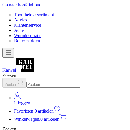
Ga naar hoofdinhoud
Toon hele assortiment
Advies
Klantenservice
Actie
Wooninspiratie
Bouwmarkten
Karwei
Zoeken
Zoeken
Inloggen
Favorieten
,
0 artikelen
Winkelwagen
,
0 artikelen
Zoeken