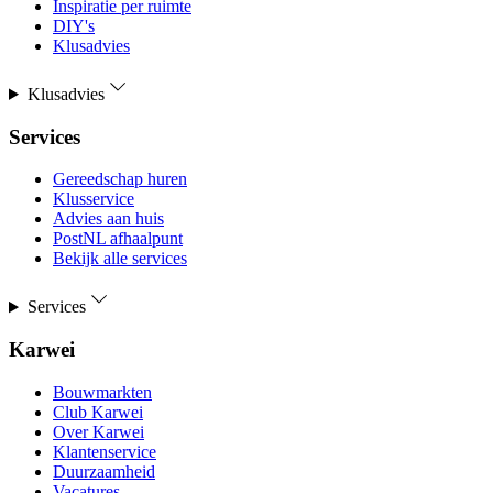
Inspiratie per ruimte
DIY's
Klusadvies
Klusadvies
Services
Gereedschap huren
Klusservice
Advies aan huis
PostNL afhaalpunt
Bekijk alle services
Services
Karwei
Bouwmarkten
Club Karwei
Over Karwei
Klantenservice
Duurzaamheid
Vacatures