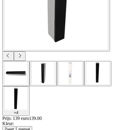
+
4
Prijs: 139 euro
139
.
00
Kleur
:
Zwart
metaal