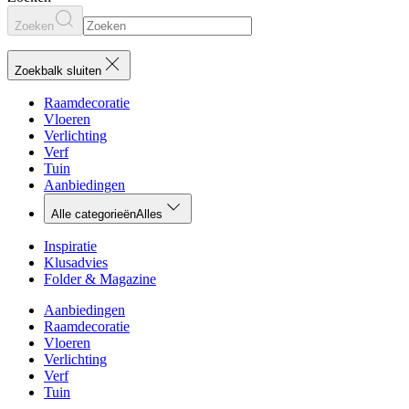
Zoeken
Zoekbalk sluiten
Raamdecoratie
Vloeren
Verlichting
Verf
Tuin
Aanbiedingen
Alle categorieën
Alles
Inspiratie
Klusadvies
Folder & Magazine
Aanbiedingen
Raamdecoratie
Vloeren
Verlichting
Verf
Tuin