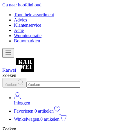
Ga naar hoofdinhoud
Toon hele assortiment
Advies
Klantenservice
Actie
Wooninspiratie
Bouwmarkten
Karwei
Zoeken
Zoeken
Inloggen
Favorieten
,
0 artikelen
Winkelwagen
,
0 artikelen
Zoeken