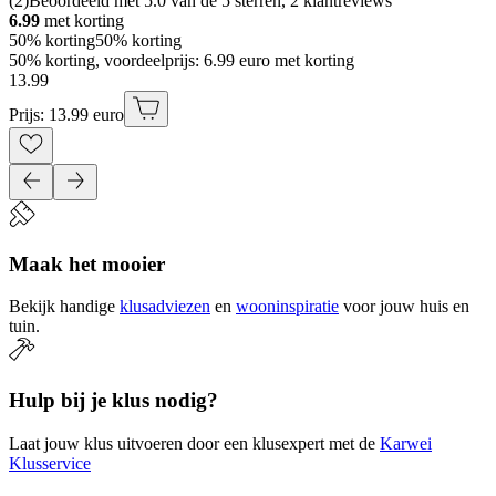
(
2
)
Beoordeeld met 5.0 van de 5 sterren, 2 klantreviews
6.99
met korting
50% korting
50% korting
50% korting, voordeelprijs: 6.99 euro met korting
13
.
99
Prijs: 13.99 euro
Maak het mooier
Bekijk handige
klusadviezen
en
wooninspiratie
voor jouw huis en
tuin.
Hulp bij je klus nodig?
Laat jouw klus uitvoeren door een klusexpert met de
Karwei
Klusservice