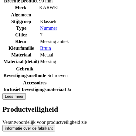
Breedte product
90 mm
Merk
KARWEI
Algemeen
Stijlgroep
Klassiek
Type
Nummer
Cijfer
7
Kleur
Messing antiek
Kleurfamilie
Bruin
Materiaal
Metaal
Materiaal (detail)
Messing
Gebruik
Bevestigingsmethode
Schroeven
Accessoires
Inclusief bevestigingsmateriaal
Ja
Lees meer
Productveiligheid
Verantwoordelijk voor productveiligheid zie
informatie over de fabrikant