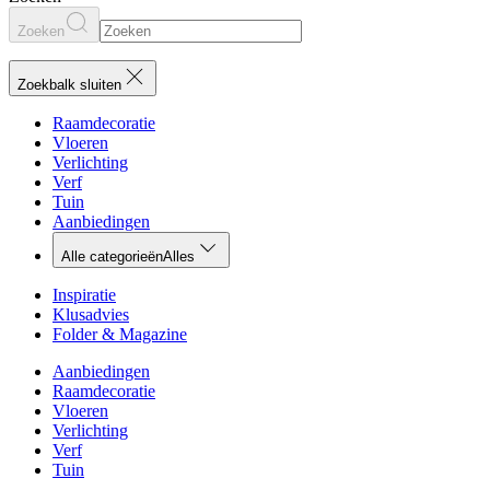
Zoeken
Zoekbalk sluiten
Raamdecoratie
Vloeren
Verlichting
Verf
Tuin
Aanbiedingen
Alle categorieën
Alles
Inspiratie
Klusadvies
Folder & Magazine
Aanbiedingen
Raamdecoratie
Vloeren
Verlichting
Verf
Tuin