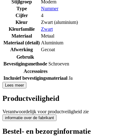
Stijlgroep
Modern
Type
Nummer
Cijfer
4
Kleur
Zwart (aluminium)
Kleurfamilie
Zwart
Materiaal
Metaal
Materiaal (detail)
Aluminium
Afwerking
Gecoat
Gebruik
Bevestigingsmethode
Schroeven
Accessoires
Inclusief bevestigingsmateriaal
Ja
Lees meer
Productveiligheid
Verantwoordelijk voor productveiligheid zie
informatie over de fabrikant
Bestel- en bezorginformatie