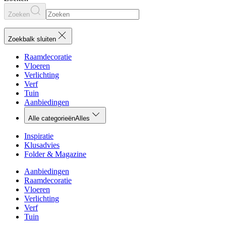
Zoeken
Zoekbalk sluiten
Raamdecoratie
Vloeren
Verlichting
Verf
Tuin
Aanbiedingen
Alle categorieën
Alles
Inspiratie
Klusadvies
Folder & Magazine
Aanbiedingen
Raamdecoratie
Vloeren
Verlichting
Verf
Tuin