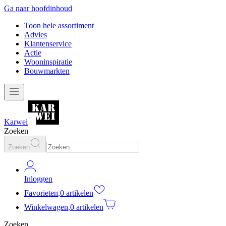
Ga naar hoofdinhoud
Toon hele assortiment
Advies
Klantenservice
Actie
Wooninspiratie
Bouwmarkten
Karwei
Zoeken
Zoeken
Inloggen
Favorieten
,
0 artikelen
Winkelwagen
,
0 artikelen
Zoeken