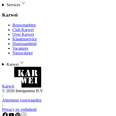
Services
Karwei
Bouwmarkten
Club Karwei
Over Karwei
Klantenservice
Duurzaamheid
Vacatures
Nieuwsbrief
Karwei
Karwei
©
2026
Intergamma B.V.
-
Algemene voorwaarden
-
Privacy en veiligheid