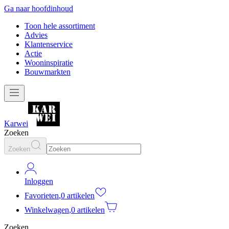
Ga naar hoofdinhoud
Toon hele assortiment
Advies
Klantenservice
Actie
Wooninspiratie
Bouwmarkten
Karwei
Zoeken
Zoeken
Inloggen
Favorieten
,
0 artikelen
Winkelwagen
,
0 artikelen
Zoeken