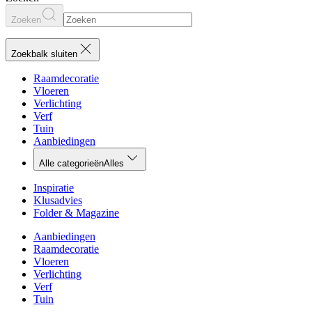
Zoeken
Zoekbalk sluiten
Raamdecoratie
Vloeren
Verlichting
Verf
Tuin
Aanbiedingen
Alle categorieën
Alles
Inspiratie
Klusadvies
Folder & Magazine
Aanbiedingen
Raamdecoratie
Vloeren
Verlichting
Verf
Tuin