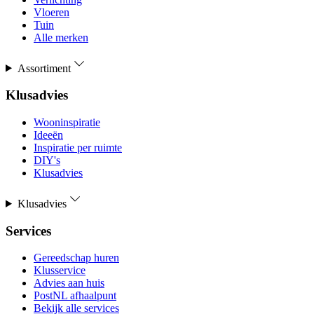
Vloeren
Tuin
Alle merken
Assortiment
Klusadvies
Wooninspiratie
Ideeën
Inspiratie per ruimte
DIY's
Klusadvies
Klusadvies
Services
Gereedschap huren
Klusservice
Advies aan huis
PostNL afhaalpunt
Bekijk alle services