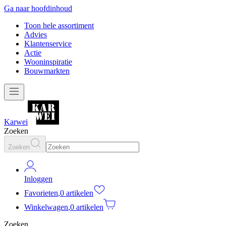
Ga naar hoofdinhoud
Toon hele assortiment
Advies
Klantenservice
Actie
Wooninspiratie
Bouwmarkten
Karwei
Zoeken
Zoeken
Inloggen
Favorieten
,
0 artikelen
Winkelwagen
,
0 artikelen
Zoeken