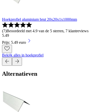
Hoekprofiel aluminium brut 20x20x1x1000mm
(
7
)
Beoordeeld met 4.9 van de 5 sterren, 7 klantreviews
5
.
49
Prijs: 5.49 euro
Bekijk alles in hoekprofiel
Alternatieven