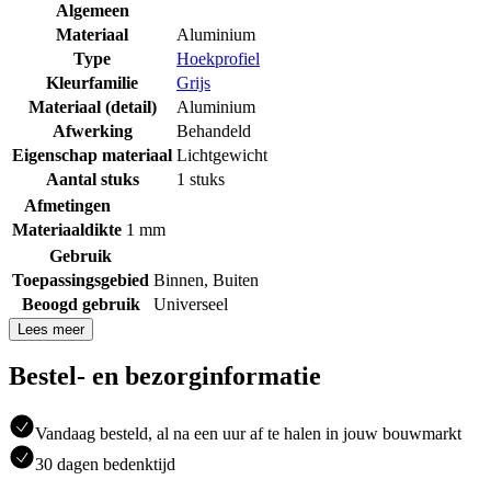
Algemeen
Materiaal
Aluminium
Type
Hoekprofiel
Kleurfamilie
Grijs
Materiaal (detail)
Aluminium
Afwerking
Behandeld
Eigenschap materiaal
Lichtgewicht
Aantal stuks
1 stuks
Afmetingen
Materiaaldikte
1 mm
Gebruik
Toepassingsgebied
Binnen
,
Buiten
Beoogd gebruik
Universeel
Lees meer
Bestel- en bezorginformatie
Vandaag besteld, al na een uur af te halen in jouw bouwmarkt
30 dagen bedenktijd