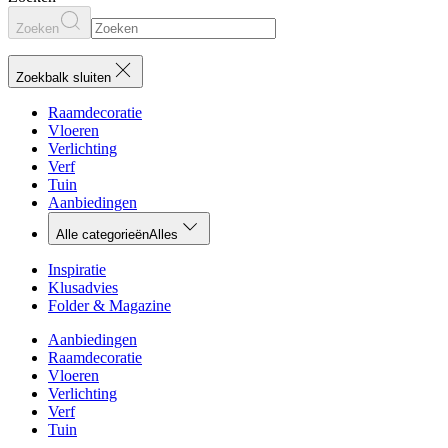
Zoeken
Zoekbalk sluiten
Raamdecoratie
Vloeren
Verlichting
Verf
Tuin
Aanbiedingen
Alle categorieën
Alles
Inspiratie
Klusadvies
Folder & Magazine
Aanbiedingen
Raamdecoratie
Vloeren
Verlichting
Verf
Tuin