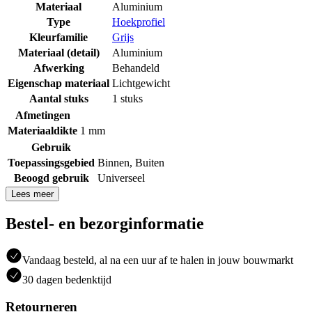
Materiaal
Aluminium
Type
Hoekprofiel
Kleurfamilie
Grijs
Materiaal (detail)
Aluminium
Afwerking
Behandeld
Eigenschap materiaal
Lichtgewicht
Aantal stuks
1 stuks
Afmetingen
Materiaaldikte
1 mm
Gebruik
Toepassingsgebied
Binnen
,
Buiten
Beoogd gebruik
Universeel
Lees meer
Bestel- en bezorginformatie
Vandaag besteld, al na een uur af te halen in jouw bouwmarkt
30 dagen bedenktijd
Retourneren