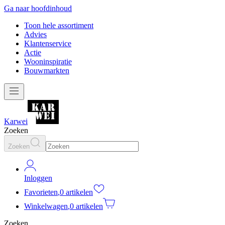
Ga naar hoofdinhoud
Toon hele assortiment
Advies
Klantenservice
Actie
Wooninspiratie
Bouwmarkten
Karwei
Zoeken
Zoeken
Inloggen
Favorieten
,
0 artikelen
Winkelwagen
,
0 artikelen
Zoeken