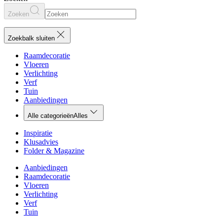
Zoeken
Zoekbalk sluiten
Raamdecoratie
Vloeren
Verlichting
Verf
Tuin
Aanbiedingen
Alle categorieën
Alles
Inspiratie
Klusadvies
Folder & Magazine
Aanbiedingen
Raamdecoratie
Vloeren
Verlichting
Verf
Tuin