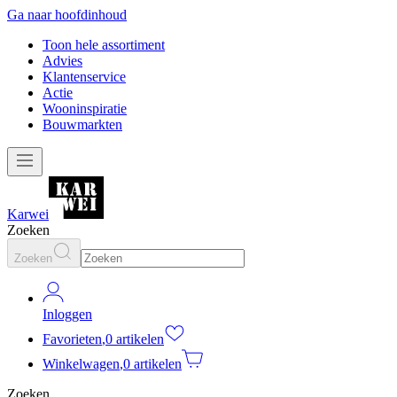
Ga naar hoofdinhoud
Toon hele assortiment
Advies
Klantenservice
Actie
Wooninspiratie
Bouwmarkten
Karwei
Zoeken
Zoeken
Inloggen
Favorieten
,
0 artikelen
Winkelwagen
,
0 artikelen
Zoeken