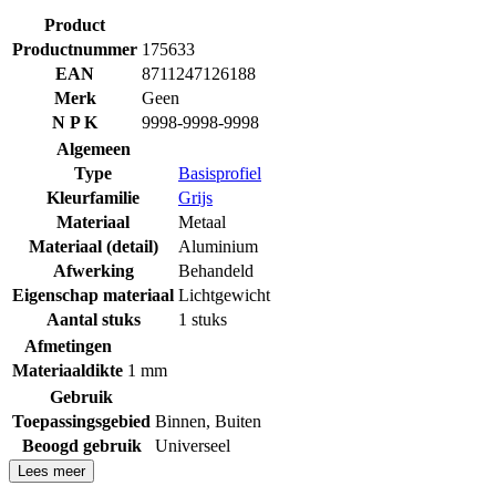
Product
Productnummer
175633
EAN
8711247126188
Merk
Geen
N P K
9998-9998-9998
Algemeen
Type
Basisprofiel
Kleurfamilie
Grijs
Materiaal
Metaal
Materiaal (detail)
Aluminium
Afwerking
Behandeld
Eigenschap materiaal
Lichtgewicht
Aantal stuks
1 stuks
Afmetingen
Materiaaldikte
1 mm
Gebruik
Toepassingsgebied
Binnen
,
Buiten
Beoogd gebruik
Universeel
Lees meer