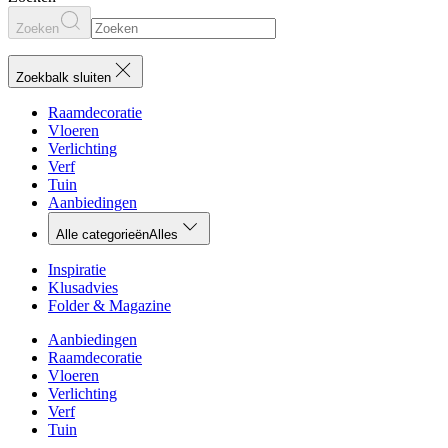
Zoeken
Zoekbalk sluiten
Raamdecoratie
Vloeren
Verlichting
Verf
Tuin
Aanbiedingen
Alle categorieën
Alles
Inspiratie
Klusadvies
Folder & Magazine
Aanbiedingen
Raamdecoratie
Vloeren
Verlichting
Verf
Tuin