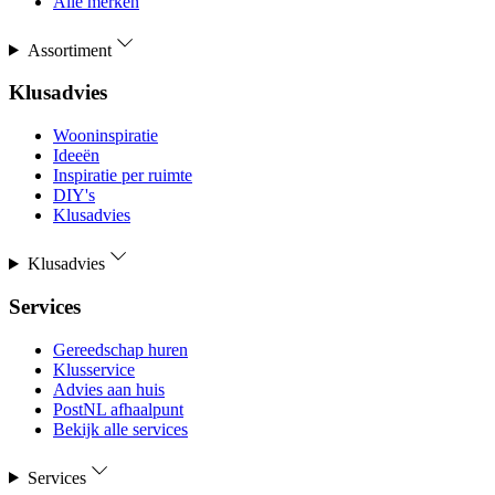
Alle merken
Assortiment
Klusadvies
Wooninspiratie
Ideeën
Inspiratie per ruimte
DIY's
Klusadvies
Klusadvies
Services
Gereedschap huren
Klusservice
Advies aan huis
PostNL afhaalpunt
Bekijk alle services
Services