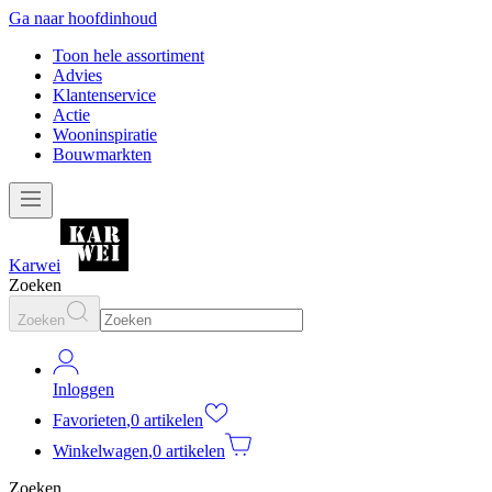
Ga naar hoofdinhoud
Toon hele assortiment
Advies
Klantenservice
Actie
Wooninspiratie
Bouwmarkten
Karwei
Zoeken
Zoeken
Inloggen
Favorieten
,
0 artikelen
Winkelwagen
,
0 artikelen
Zoeken