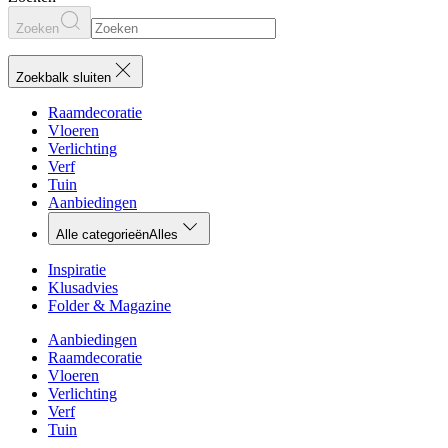
Zoeken
Zoekbalk sluiten
Raamdecoratie
Vloeren
Verlichting
Verf
Tuin
Aanbiedingen
Alle categorieën
Alles
Inspiratie
Klusadvies
Folder & Magazine
Aanbiedingen
Raamdecoratie
Vloeren
Verlichting
Verf
Tuin