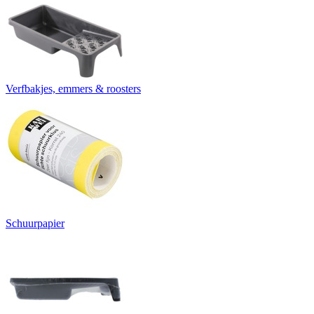
Verfbakjes, emmers & roosters
Schuurpapier