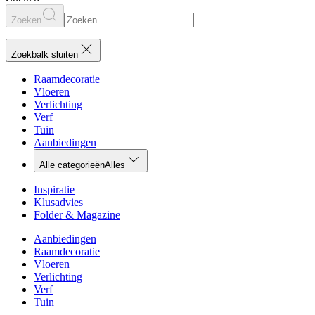
Zoeken
Zoekbalk sluiten
Raamdecoratie
Vloeren
Verlichting
Verf
Tuin
Aanbiedingen
Alle categorieën
Alles
Inspiratie
Klusadvies
Folder & Magazine
Aanbiedingen
Raamdecoratie
Vloeren
Verlichting
Verf
Tuin