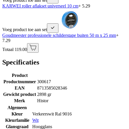
Voeg product toe aan set
KARWEI roller aflakset universeel 10 cm
+ 5.29
Voeg product toe aan set
Goudmeester professionele schilderstape buiten 50 m x 25 mm
+
7.29
Totaal 119.00
Specificaties
Product
Productnummer
300617
EAN
8713585028346
Gewicht product
2898 gr
Merk
Histor
Algemeen
Kleur
Verkeerswit Ral 9016
Kleurfamilie
Wit
Glansgraad
Hoogglans