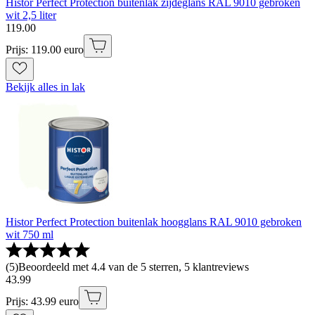
Histor Perfect Protection buitenlak zijdeglans RAL 9010 gebroken
wit 2,5 liter
119
.
00
Prijs: 119.00 euro
Bekijk alles in lak
Histor Perfect Protection buitenlak hoogglans RAL 9010 gebroken
wit 750 ml
(
5
)
Beoordeeld met 4.4 van de 5 sterren, 5 klantreviews
43
.
99
Prijs: 43.99 euro