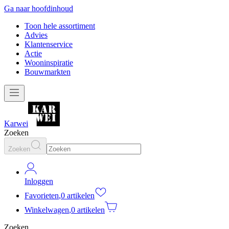
Ga naar hoofdinhoud
Toon hele assortiment
Advies
Klantenservice
Actie
Wooninspiratie
Bouwmarkten
Karwei
Zoeken
Zoeken
Inloggen
Favorieten
,
0 artikelen
Winkelwagen
,
0 artikelen
Zoeken