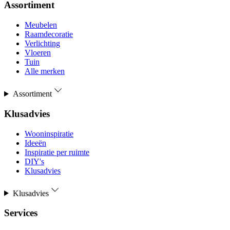
Assortiment
Meubelen
Raamdecoratie
Verlichting
Vloeren
Tuin
Alle merken
Assortiment
Klusadvies
Wooninspiratie
Ideeën
Inspiratie per ruimte
DIY's
Klusadvies
Klusadvies
Services