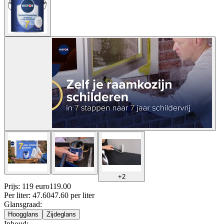
+
2
Prijs: 119 euro
119
.
00
Per
liter
:
47.60
47.60
per
liter
Glansgraad
:
Hoogglans
Zijdeglans
Inhoud
: