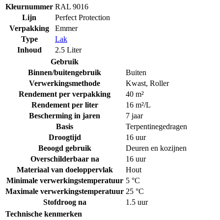
Kleurnummer
RAL 9016
Lijn
Perfect Protection
Verpakking
Emmer
Type
Lak
Inhoud
2.5 Liter
Gebruik
Binnen/buitengebruik
Buiten
Verwerkingsmethode
Kwast
,
Roller
Rendement per verpakking
40 m²
Rendement per liter
16 m²/L
Bescherming in jaren
7 jaar
Basis
Terpentinegedragen
Droogtijd
16 uur
Beoogd gebruik
Deuren en kozijnen
Overschilderbaar na
16 uur
Materiaal van doeloppervlak
Hout
Minimale verwerkingstemperatuur
5 °C
Maximale verwerkingstemperatuur
25 °C
Stofdroog na
1.5 uur
Technische kenmerken