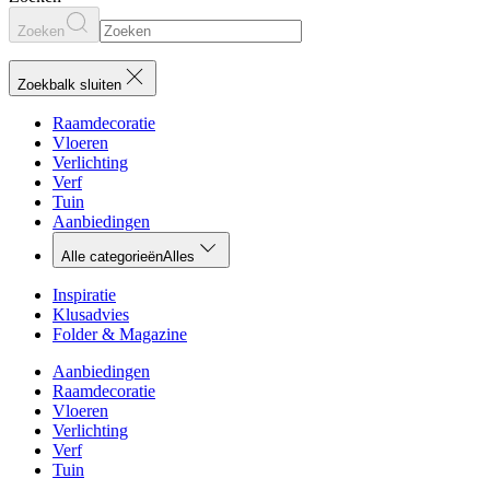
Zoeken
Zoekbalk sluiten
Raamdecoratie
Vloeren
Verlichting
Verf
Tuin
Aanbiedingen
Alle categorieën
Alles
Inspiratie
Klusadvies
Folder & Magazine
Aanbiedingen
Raamdecoratie
Vloeren
Verlichting
Verf
Tuin