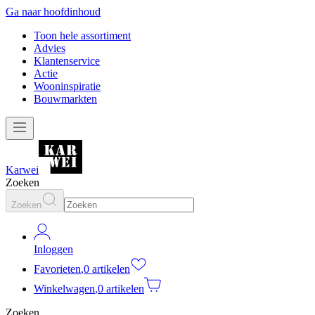
Ga naar hoofdinhoud
Toon hele assortiment
Advies
Klantenservice
Actie
Wooninspiratie
Bouwmarkten
Karwei
Zoeken
Zoeken
Inloggen
Favorieten
,
0 artikelen
Winkelwagen
,
0 artikelen
Zoeken