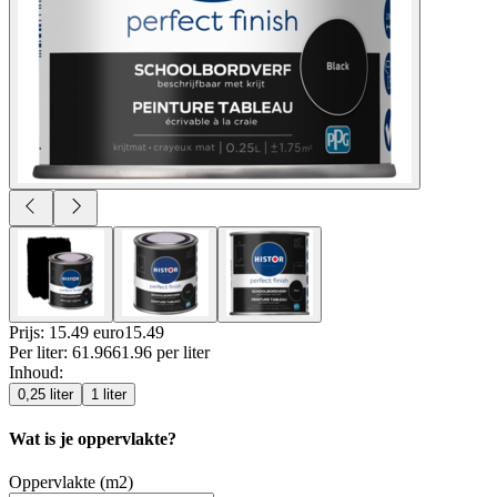
Prijs: 15.49 euro
15
.
49
Per
liter
:
61.96
61.96
per
liter
Inhoud
:
0,25 liter
1 liter
Wat is je oppervlakte?
Oppervlakte (m2)