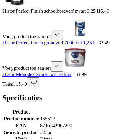
Histor Perfect Finish schoolbordverf zwart 0,25 l
15.49
Voeg product toe aan set
Histor Perfect Finish grondverf 7000 wit 1,25 l
+ 33.49
Voeg product toe aan set
Histor Monodek Primer wit 10 liter
+ 53.99
Totaal 15.49
Specificaties
Product
Productnummer
155572
EAN
8716242967200
Gewicht product
323 gr