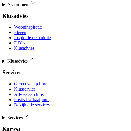
Assortiment
Klusadvies
Wooninspiratie
Ideeën
Inspiratie per ruimte
DIY's
Klusadvies
Klusadvies
Services
Gereedschap huren
Klusservice
Advies aan huis
PostNL afhaalpunt
Bekijk alle services
Services
Karwei