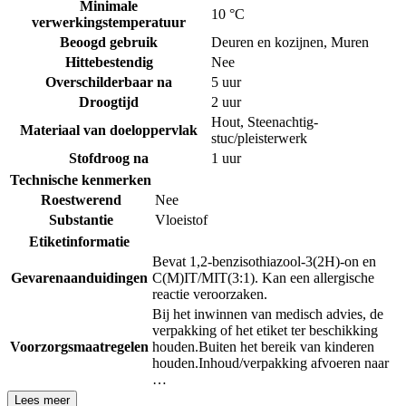
Minimale
10 °C
verwerkingstemperatuur
Beoogd gebruik
Deuren en kozijnen
,
Muren
Hittebestendig
Nee
Overschilderbaar na
5 uur
Droogtijd
2 uur
Hout
,
Steenachtig-
Materiaal van doeloppervlak
stuc/pleisterwerk
Stofdroog na
1 uur
Technische kenmerken
Roestwerend
Nee
Substantie
Vloeistof
Etiketinformatie
Bevat 1,2-benzisothiazool-3(2H)-on en
Gevarenaanduidingen
C(M)IT/MIT(3:1). Kan een allergische
reactie veroorzaken.
Bij het inwinnen van medisch advies, de
verpakking of het etiket ter beschikking
Voorzorgsmaatregelen
houden.
Buiten het bereik van kinderen
houden.
Inhoud/verpakking afvoeren naar
…
Lees meer