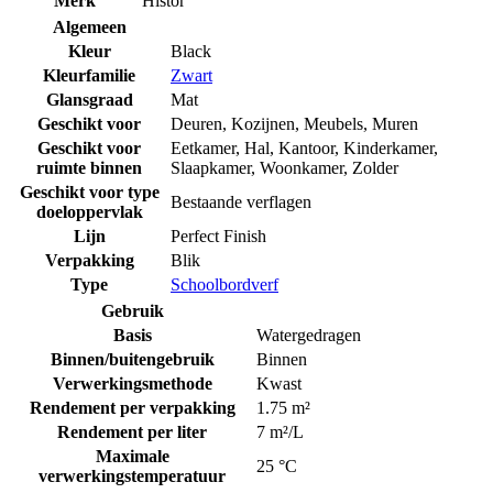
Merk
Histor
Algemeen
Kleur
Black
Kleurfamilie
Zwart
Glansgraad
Mat
Geschikt voor
Deuren
,
Kozijnen
,
Meubels
,
Muren
Geschikt voor
Eetkamer
,
Hal
,
Kantoor
,
Kinderkamer
,
ruimte binnen
Slaapkamer
,
Woonkamer
,
Zolder
Geschikt voor type
Bestaande verflagen
doeloppervlak
Lijn
Perfect Finish
Verpakking
Blik
Type
Schoolbordverf
Gebruik
Basis
Watergedragen
Binnen/buitengebruik
Binnen
Verwerkingsmethode
Kwast
Rendement per verpakking
1.75 m²
Rendement per liter
7 m²/L
Maximale
25 °C
verwerkingstemperatuur