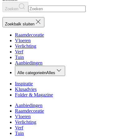
Zoeken
Zoekbalk sluiten
Raamdecoratie
Vloeren
Verlichting
Verf
Tuin
Aanbiedingen
Alle categorieën
Alles
Inspiratie
Klusadvies
Folder & Magazine
Aanbiedingen
Raamdecoratie
Vloeren
Verlichting
Verf
Tuin