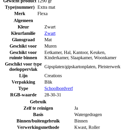
Gewicht product
1290 gr
Type(nummer)
Extra mat
Merk
Flexa
Algemeen
Kleur
Zwart
Kleurfamilie
Zwart
Glansgraad
Mat
Geschikt voor
Muren
Geschikt voor
Eetkamer
,
Hal
,
Kantoor
,
Keuken
,
ruimte binnen
Kinderkamer
,
Slaapkamer
,
Woonkamer
Geschikt voor type
Gipsplaten/gipskartonplaten
,
Pleisterwerk
doeloppervlak
Lijn
Creations
Verpakking
Blik
Type
Schoolbordverf
RGB-waarde
28-30-31
Gebruik
Zelf te reinigen
Ja
Basis
Watergedragen
Binnen/buitengebruik
Binnen
Verwerkingsmethode
Kwast
,
Roller