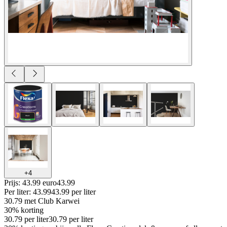
+
4
Prijs: 43.99 euro
43
.
99
Per
liter
:
43.99
43.99
per
liter
30.79
met Club Karwei
30% korting
30.79
per
liter
30.79
per
liter