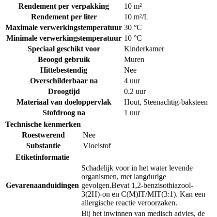
Rendement per verpakking
10 m²
Rendement per liter
10 m²/L
Maximale verwerkingstemperatuur
30 °C
Minimale verwerkingstemperatuur
10 °C
Speciaal geschikt voor
Kinderkamer
Beoogd gebruik
Muren
Hittebestendig
Nee
Overschilderbaar na
4 uur
Droogtijd
0.2 uur
Materiaal van doeloppervlak
Hout
,
Steenachtig-baksteen
Stofdroog na
1 uur
Technische kenmerken
Roestwerend
Nee
Substantie
Vloeistof
Etiketinformatie
Schadelijk voor in het water levende
organismen, met langdurige
Gevarenaanduidingen
gevolgen.
Bevat 1,2-benzisothiazool-
3(2H)-on en C(M)IT/MIT(3:1). Kan een
allergische reactie veroorzaken.
Bij het inwinnen van medisch advies, de