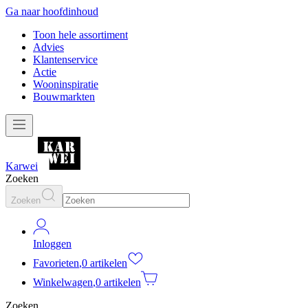
Ga naar hoofdinhoud
Toon hele assortiment
Advies
Klantenservice
Actie
Wooninspiratie
Bouwmarkten
Karwei
Zoeken
Zoeken
Inloggen
Favorieten
,
0 artikelen
Winkelwagen
,
0 artikelen
Zoeken