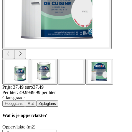
Prijs: 37.49 euro
37
.
49
Per
liter
:
49.99
49.99
per
liter
Glansgraad
:
Hoogglans
Mat
Zijdeglans
Wat is je oppervlakte?
Oppervlakte (m2)