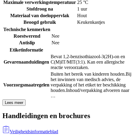
Maximale verwerkingstemperatuur
25 °C
Stofdroog na
1 uur
Materiaal van doeloppervlak
Hout
Beoogd gebruik
Keukenkastjes
Technische kenmerken
Roestwerend
Nee
Antislip
Nee
Etiketinformatie
Bevat 1,2-benzisothiazool-3(2H)-on en
Gevarenaanduidingen
C(M)IT/MIT(3:1). Kan een allergische
reactie veroorzaken.
Buiten het bereik van kinderen houden.
Bij
het inwinnen van medisch advies, de
Voorzorgsmaatregelen
verpakking of het etiket ter beschikking
houden.
Inhoud/verpakking afvoeren naar
…
Lees meer
Handleidingen en brochures
Veiligheidsinformatieblad