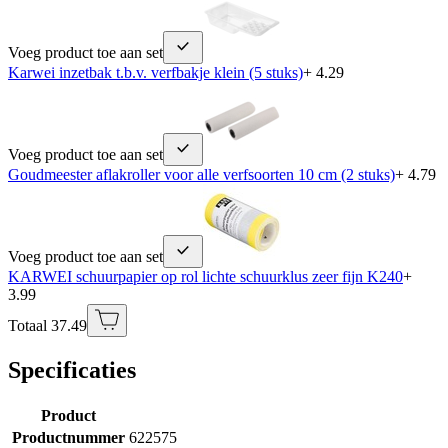
Voeg product toe aan set
Karwei inzetbak t.b.v. verfbakje klein (5 stuks)
+ 4.29
Voeg product toe aan set
Goudmeester aflakroller voor alle verfsoorten 10 cm (2 stuks)
+ 4.79
Voeg product toe aan set
KARWEI schuurpapier op rol lichte schuurklus zeer fijn K240
+
3.99
Totaal 37.49
Specificaties
Product
Productnummer
622575