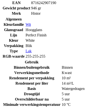
EAN
8716242907190
Gewicht product
946 gr
Merk
Histor
Algemeen
Kleurfamilie
Wit
Glansgraad
Hoogglans
Lijn
Perfect Finish
Kleur
White
Verpakking
Blik
Type
Lak
RGB-waarde
255-255-255
Gebruik
Binnen/buitengebruik
Binnen
Verwerkingsmethode
Kwast
Rendement per verpakking
10 m²
Rendement per liter
14 m²/L
Basis
Watergedragen
Droogtijd
5 uur
Overschilderbaar na
5 uur
Minimale verwerkingstemperatuur
10 °C