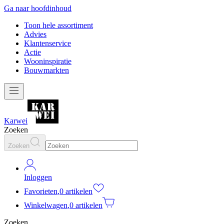
Ga naar hoofdinhoud
Toon hele assortiment
Advies
Klantenservice
Actie
Wooninspiratie
Bouwmarkten
Karwei
Zoeken
Zoeken
Inloggen
Favorieten
,
0 artikelen
Winkelwagen
,
0 artikelen
Zoeken