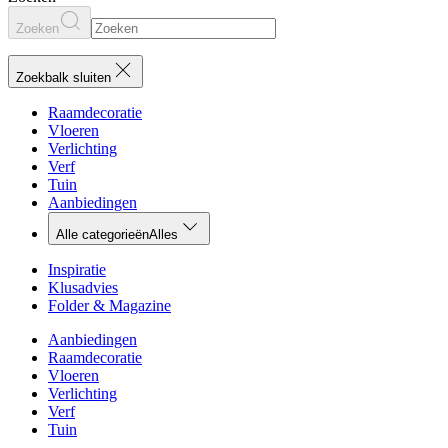
Zoeken
Zoekbalk sluiten
Raamdecoratie
Vloeren
Verlichting
Verf
Tuin
Aanbiedingen
Alle categorieën
Alles
Inspiratie
Klusadvies
Folder & Magazine
Aanbiedingen
Raamdecoratie
Vloeren
Verlichting
Verf
Tuin