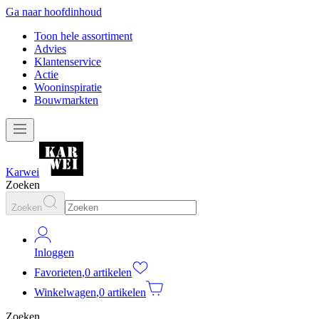
Ga naar hoofdinhoud
Toon hele assortiment
Advies
Klantenservice
Actie
Wooninspiratie
Bouwmarkten
Karwei
Zoeken
Zoeken
Inloggen
Favorieten
,
0 artikelen
Winkelwagen
,
0 artikelen
Zoeken