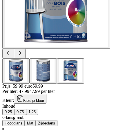
Prijs: 59.99 euro
59
.
99
Per
liter
:
47.99
47.99
per
liter
Kleur
:
Kies je kleur
Inhoud
:
0.25
0.75
1.25
Glansgraad
:
Hoogglans
Mat
Zijdeglans