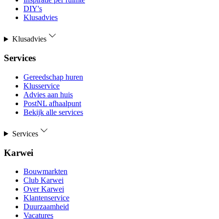
DIY's
Klusadvies
Klusadvies
Services
Gereedschap huren
Klusservice
Advies aan huis
PostNL afhaalpunt
Bekijk alle services
Services
Karwei
Bouwmarkten
Club Karwei
Over Karwei
Klantenservice
Duurzaamheid
Vacatures