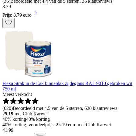
(
36
)
Beoordeeld met 4.4 van de 5 sterren, 36 klantreviews
8
.
79
Prijs: 8.79 euro
Flexa Strak in de Lak binnenlak zijdeglans RAL 9010 gebroken wit
750 ml
Meest verkocht
(
620
)
Beoordeeld met 4.5 van de 5 sterren, 620 klantreviews
25.19
met Club Karwei
40% korting
40% korting
40% korting, voordeelprijs: 25.19 euro met Club Karwei
41
.
99