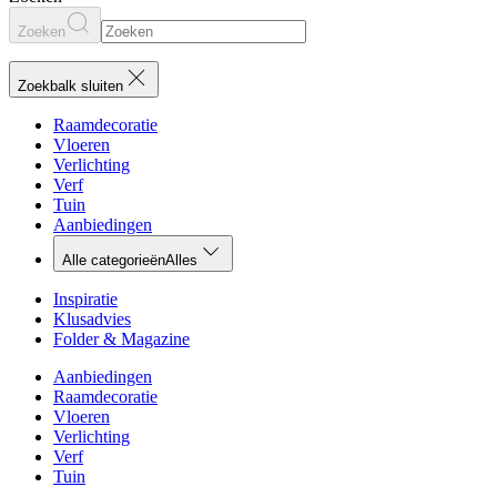
Zoeken
Zoekbalk sluiten
Raamdecoratie
Vloeren
Verlichting
Verf
Tuin
Aanbiedingen
Alle categorieën
Alles
Inspiratie
Klusadvies
Folder & Magazine
Aanbiedingen
Raamdecoratie
Vloeren
Verlichting
Verf
Tuin