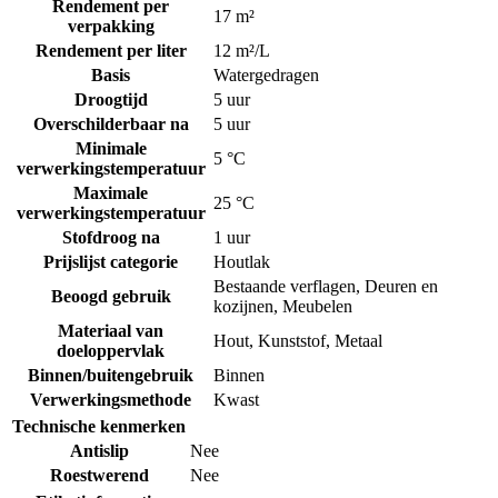
Rendement per
17 m²
verpakking
Rendement per liter
12 m²/L
Basis
Watergedragen
Droogtijd
5 uur
Overschilderbaar na
5 uur
Minimale
5 °C
verwerkingstemperatuur
Maximale
25 °C
verwerkingstemperatuur
Stofdroog na
1 uur
Prijslijst categorie
Houtlak
Bestaande verflagen
,
Deuren en
Beoogd gebruik
kozijnen
,
Meubelen
Materiaal van
Hout
,
Kunststof
,
Metaal
doeloppervlak
Binnen/buitengebruik
Binnen
Verwerkingsmethode
Kwast
Technische kenmerken
Antislip
Nee
Roestwerend
Nee