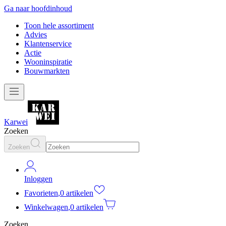
Ga naar hoofdinhoud
Toon hele assortiment
Advies
Klantenservice
Actie
Wooninspiratie
Bouwmarkten
Karwei
Zoeken
Zoeken
Inloggen
Favorieten
,
0 artikelen
Winkelwagen
,
0 artikelen
Zoeken