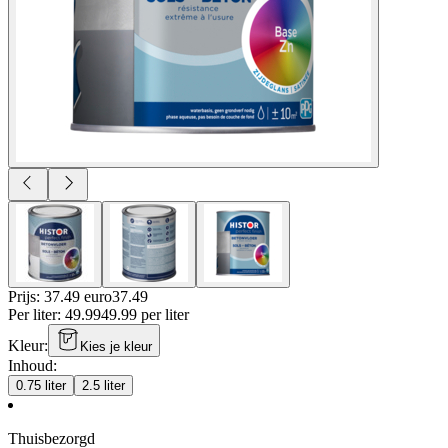
Prijs: 37.49 euro
37
.
49
Per
liter
:
49.99
49.99
per
liter
Kleur
:
Kies je kleur
Inhoud
:
0.75 liter
2.5 liter
Thuisbezorgd