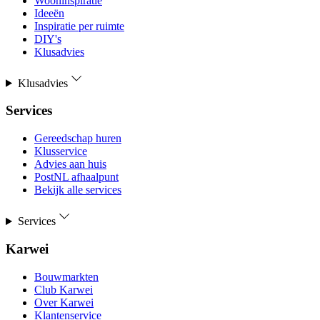
Wooninspiratie
Ideeën
Inspiratie per ruimte
DIY's
Klusadvies
Klusadvies
Services
Gereedschap huren
Klusservice
Advies aan huis
PostNL afhaalpunt
Bekijk alle services
Services
Karwei
Bouwmarkten
Club Karwei
Over Karwei
Klantenservice