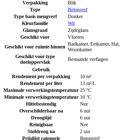
Verpakking
Blik
Type
Betonverf
Type basis mengverf
Donker
Kleurfamilie
Wit
Glansgraad
Zijdeglans
Geschikt voor
Vloeren
Badkamer
,
Eetkamer
,
Hal
,
Geschikt voor ruimte binnen
Woonkamer
Geschikt voor type
Bestaande verflagen
doeloppervlak
Gebruik
Rendement per verpakking
10 m²
Rendement per liter
13 m²/L
Maximale verwerkingstemperatuur
25 °C
Minimale verwerkingstemperatuur
10 °C
Hittebestendig
Nee
Overschilderbaar na
6 uur
Droogtijd
6 uur
Reinigbaar
Nee
Stofdroog na
2 uur
Prijslijst categorie
Betonverf