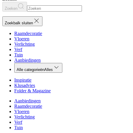
Zoeken
Zoekbalk sluiten
Raamdecoratie
Vloeren
Verlichting
Verf
Tuin
Aanbiedingen
Alle categorieën
Alles
Inspiratie
Klusadvies
Folder & Magazine
Aanbiedingen
Raamdecoratie
Vloeren
Verlichting
Verf
Tuin