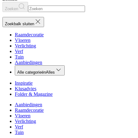
Zoeken
Zoekbalk sluiten
Raamdecoratie
Vloeren
Verlichting
Verf
Tuin
Aanbiedingen
Alle categorieën
Alles
Inspiratie
Klusadvies
Folder & Magazine
Aanbiedingen
Raamdecoratie
Vloeren
Verlichting
Verf
Tuin