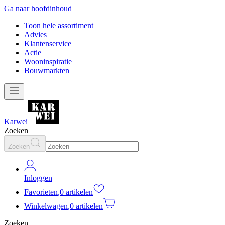
Ga naar hoofdinhoud
Toon hele assortiment
Advies
Klantenservice
Actie
Wooninspiratie
Bouwmarkten
Karwei
Zoeken
Zoeken
Inloggen
Favorieten
,
0 artikelen
Winkelwagen
,
0 artikelen
Zoeken