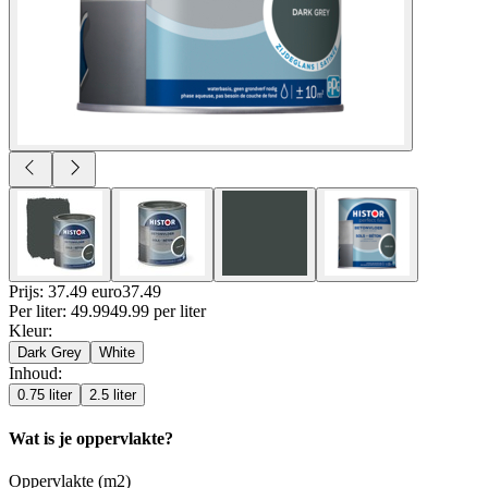
Prijs: 37.49 euro
37
.
49
Per
liter
:
49.99
49.99
per
liter
Kleur
:
Dark Grey
White
Inhoud
:
0.75 liter
2.5 liter
Wat is je oppervlakte?
Oppervlakte (m2)