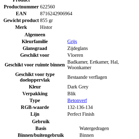
Productnummer
622560
EAN
8716242906964
Gewicht product
855 gr
Merk
Histor
Algemeen
Kleurfamilie
Grijs
Glansgraad
Zijdeglans
Geschikt voor
Vloeren
Badkamer
,
Eetkamer
,
Hal
,
Geschikt voor ruimte binnen
Woonkamer
Geschikt voor type
Bestaande verflagen
doeloppervlak
Kleur
Dark Grey
Verpakking
Blik
Type
Betonverf
RGB-waarde
132-136-134
Lijn
Perfect Finish
Gebruik
Basis
Watergedragen
Binnen/buitengebruik
Binnen