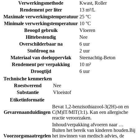
Verwerkingsmethode
Kwast
,
Roller
Rendement per liter
13 m²/L
Maximale verwerkingstemperatuur
25 °C
Minimale verwerkingstemperatuur
10 °C
Beoogd gebruik
Vloeren
Hittebestendig
Nee
Overschilderbaar na
6 uur
Stofdroog na
2 uur
Materiaal van doeloppervlak
Steenachtig-Beton
Rendement per verpakking
10 m²
Droogtijd
6 uur
Technische kenmerken
Roestwerend
Nee
Substantie
Vloeistof
Etiketinformatie
Bevat 1,2-benzisothiazool-3(2H)-on en
Gevarenaanduidingen
C(M)IT/MIT(3:1). Kan een allergische
reactie veroorzaken.
Inhoud/verpakking afvoeren naar …
Buiten het bereik van kinderen houden.
Bij
Voorzorgsmaatregelen
het inwinnen van medisch advies, de