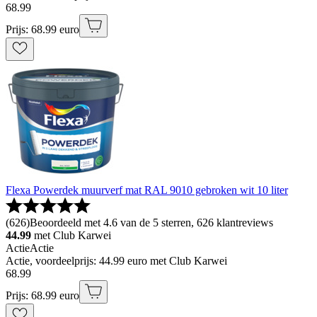
68
.
99
Prijs: 68.99 euro
Flexa Powerdek muurverf mat RAL 9010 gebroken wit 10 liter
(
626
)
Beoordeeld met 4.6 van de 5 sterren, 626 klantreviews
44.99
met Club Karwei
Actie
Actie
Actie, voordeelprijs: 44.99 euro met Club Karwei
68
.
99
Prijs: 68.99 euro