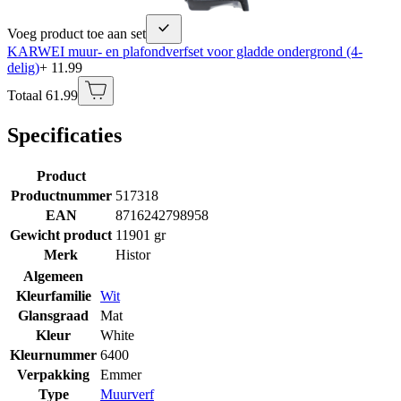
Voeg product toe aan set
KARWEI muur- en plafondverfset voor gladde ondergrond (4-
delig)
+ 11.99
Totaal 61.99
Specificaties
Product
Productnummer
517318
EAN
8716242798958
Gewicht product
11901 gr
Merk
Histor
Algemeen
Kleurfamilie
Wit
Glansgraad
Mat
Kleur
White
Kleurnummer
6400
Verpakking
Emmer
Type
Muurverf