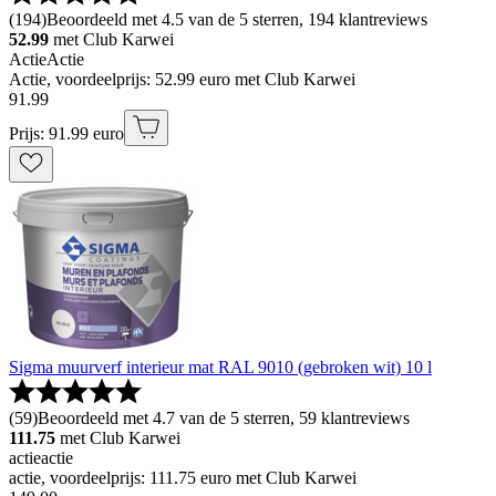
(
194
)
Beoordeeld met 4.5 van de 5 sterren, 194 klantreviews
52.99
met Club Karwei
Actie
Actie
Actie, voordeelprijs: 52.99 euro met Club Karwei
91
.
99
Prijs: 91.99 euro
Sigma muurverf interieur mat RAL 9010 (gebroken wit) 10 l
(
59
)
Beoordeeld met 4.7 van de 5 sterren, 59 klantreviews
111.75
met Club Karwei
actie
actie
actie, voordeelprijs: 111.75 euro met Club Karwei