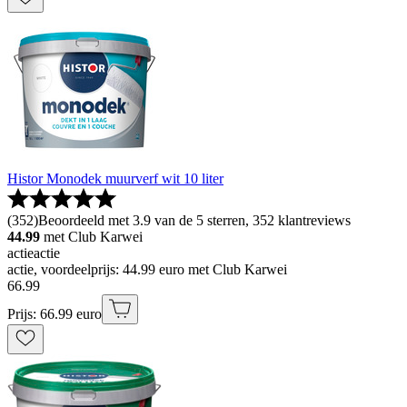
Histor Monodek muurverf wit 10 liter
(
352
)
Beoordeeld met 3.9 van de 5 sterren, 352 klantreviews
44.99
met Club Karwei
actie
actie
actie, voordeelprijs: 44.99 euro met Club Karwei
66
.
99
Prijs: 66.99 euro