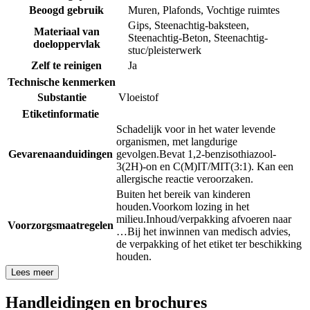
Beoogd gebruik
Muren
,
Plafonds
,
Vochtige ruimtes
Gips
,
Steenachtig-baksteen
,
Materiaal van
Steenachtig-Beton
,
Steenachtig-
doeloppervlak
stuc/pleisterwerk
Zelf te reinigen
Ja
Technische kenmerken
Substantie
Vloeistof
Etiketinformatie
Schadelijk voor in het water levende
organismen, met langdurige
Gevarenaanduidingen
gevolgen.
Bevat 1,2-benzisothiazool-
3(2H)-on en C(M)IT/MIT(3:1). Kan een
allergische reactie veroorzaken.
Buiten het bereik van kinderen
houden.
Voorkom lozing in het
milieu.
Inhoud/verpakking afvoeren naar
Voorzorgsmaatregelen
…
Bij het inwinnen van medisch advies,
de verpakking of het etiket ter beschikking
houden.
Lees meer
Handleidingen en brochures