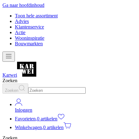
Ga naar hoofdinhoud
Toon hele assortiment
Advies
Klantenservice
Actie
Wooninspiratie
Bouwmarkten
Karwei
Zoeken
Zoeken
Inloggen
Favorieten
,
0 artikelen
Winkelwagen
,
0 artikelen
Zoeken