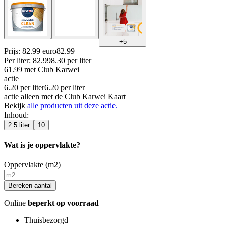
+
5
Prijs: 82.99 euro
82
.
99
Per
liter
:
82.99
8.30
per
liter
61.99
met Club Karwei
actie
6.20
per
liter
6.20
per
liter
actie alleen met de Club Karwei Kaart
Bekijk
alle producten uit deze actie.
Inhoud
:
2.5 liter
10
Wat is je oppervlakte?
Oppervlakte (m2)
Bereken aantal
Online
beperkt op voorraad
Thuisbezorgd