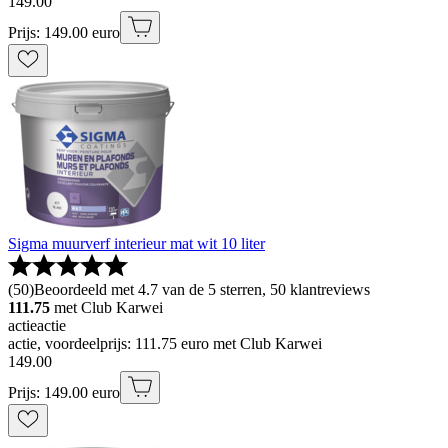
149
.
00
Prijs: 149.00 euro
Sigma muurverf interieur mat wit 10 liter
(
50
)
Beoordeeld met 4.7 van de 5 sterren, 50 klantreviews
111.75
met Club Karwei
actie
actie
actie, voordeelprijs: 111.75 euro met Club Karwei
149
.
00
Prijs: 149.00 euro