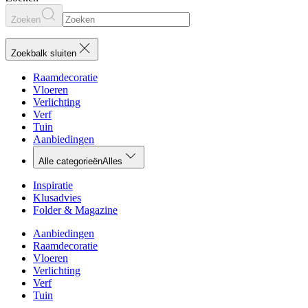
Zoeken
Zoekbalk sluiten
Raamdecoratie
Vloeren
Verlichting
Verf
Tuin
Aanbiedingen
Alle categorieën
Alles
Inspiratie
Klusadvies
Folder & Magazine
Aanbiedingen
Raamdecoratie
Vloeren
Verlichting
Verf
Tuin