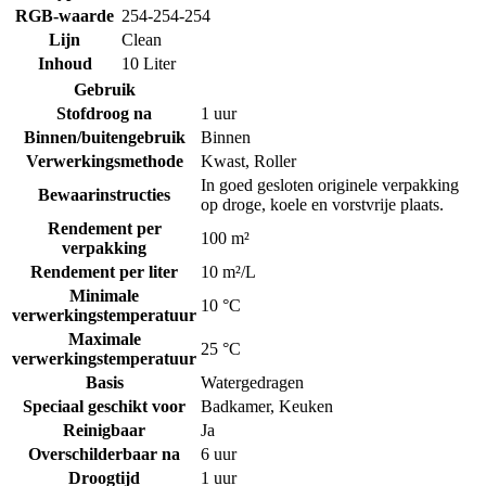
RGB-waarde
254-254-254
Lijn
Clean
Inhoud
10 Liter
Gebruik
Stofdroog na
1 uur
Binnen/buitengebruik
Binnen
Verwerkingsmethode
Kwast
,
Roller
In goed gesloten originele verpakking
Bewaarinstructies
op droge, koele en vorstvrije plaats.
Rendement per
100 m²
verpakking
Rendement per liter
10 m²/L
Minimale
10 °C
verwerkingstemperatuur
Maximale
25 °C
verwerkingstemperatuur
Basis
Watergedragen
Speciaal geschikt voor
Badkamer
,
Keuken
Reinigbaar
Ja
Overschilderbaar na
6 uur
Droogtijd
1 uur