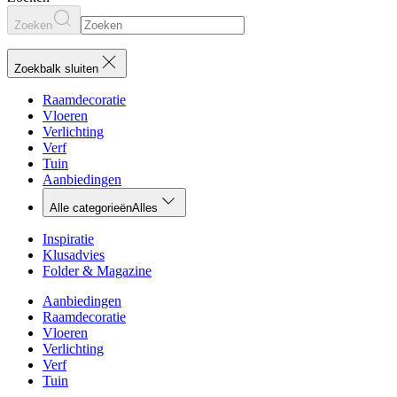
Zoeken
Zoekbalk sluiten
Raamdecoratie
Vloeren
Verlichting
Verf
Tuin
Aanbiedingen
Alle categorieën
Alles
Inspiratie
Klusadvies
Folder & Magazine
Aanbiedingen
Raamdecoratie
Vloeren
Verlichting
Verf
Tuin