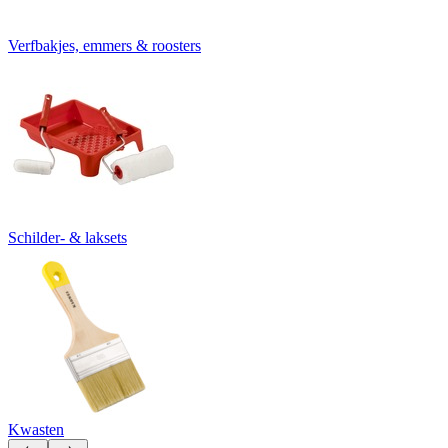
Verfbakjes, emmers & roosters
Schilder- & laksets
Kwasten