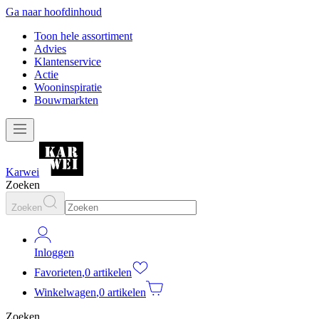
Ga naar hoofdinhoud
Toon hele assortiment
Advies
Klantenservice
Actie
Wooninspiratie
Bouwmarkten
Karwei
Zoeken
Zoeken
Inloggen
Favorieten
,
0 artikelen
Winkelwagen
,
0 artikelen
Zoeken