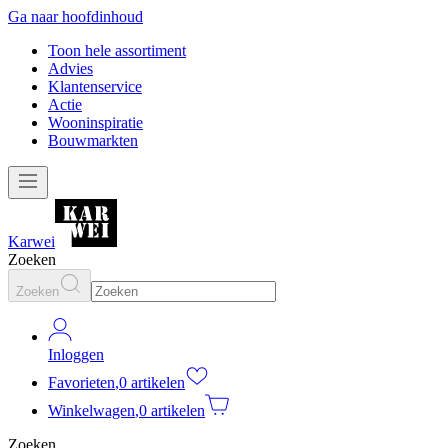
Ga naar hoofdinhoud
Toon hele assortiment
Advies
Klantenservice
Actie
Wooninspiratie
Bouwmarkten
Karwei
Zoeken
Zoeken
Inloggen
Favorieten
,
0 artikelen
Winkelwagen
,
0 artikelen
Zoeken