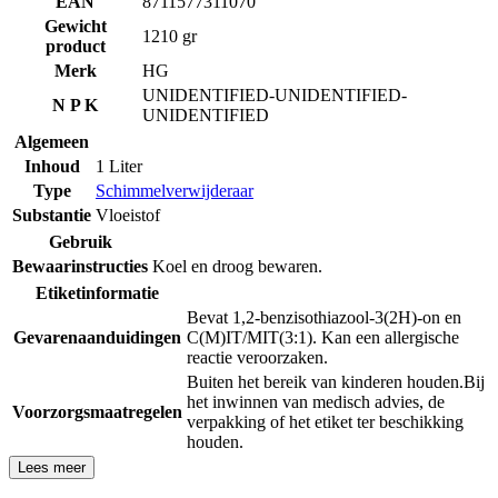
EAN
8711577311070
Gewicht
1210 gr
product
Merk
HG
UNIDENTIFIED-UNIDENTIFIED-
N P K
UNIDENTIFIED
Algemeen
Inhoud
1 Liter
Type
Schimmelverwijderaar
Substantie
Vloeistof
Gebruik
Bewaarinstructies
Koel en droog bewaren.
Etiketinformatie
Bevat 1,2-benzisothiazool-3(2H)-on en
Gevarenaanduidingen
C(M)IT/MIT(3:1). Kan een allergische
reactie veroorzaken.
Buiten het bereik van kinderen houden.
Bij
het inwinnen van medisch advies, de
Voorzorgsmaatregelen
verpakking of het etiket ter beschikking
houden.
Lees meer