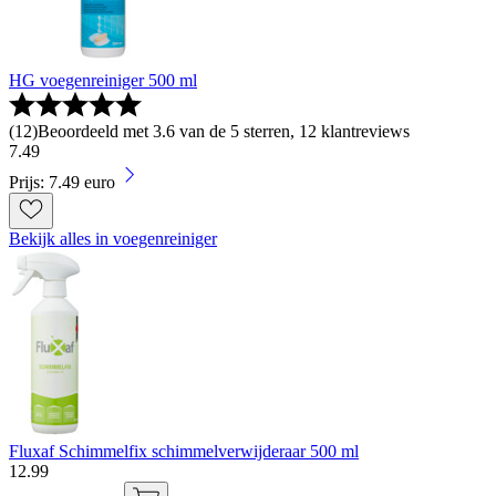
HG voegenreiniger 500 ml
(
12
)
Beoordeeld met 3.6 van de 5 sterren, 12 klantreviews
7
.
49
Prijs: 7.49 euro
Bekijk alles in voegenreiniger
Fluxaf Schimmelfix schimmelverwijderaar 500 ml
12
.
99