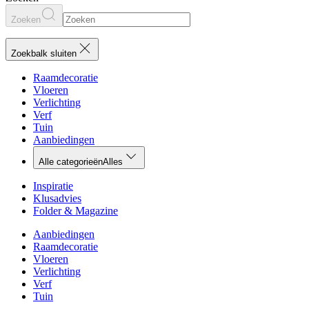
Zoeken
Zoekbalk sluiten
Raamdecoratie
Vloeren
Verlichting
Verf
Tuin
Aanbiedingen
Alle categorieën
Alles
Inspiratie
Klusadvies
Folder & Magazine
Aanbiedingen
Raamdecoratie
Vloeren
Verlichting
Verf
Tuin