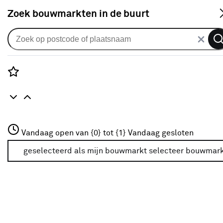
S
Zoek bouwmarkten in de buurt
Badkamer & keuken
Je gekozen filters:
wis filters
Rozenstraat 3
Vandaag open van {0} tot {1}
Vandaag gesloten
Merk
HG
3772JH Amersfoort
+31 01234567
geselecteerd als mijn bouwmarkt
selecteer bouwmar
Meer over deze bouwmarkt
Type
Ontkalker
(9)
Schimmelverwijderaar
(4)