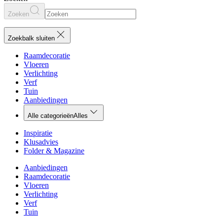
Zoeken
Zoekbalk sluiten
Raamdecoratie
Vloeren
Verlichting
Verf
Tuin
Aanbiedingen
Alle categorieën
Alles
Inspiratie
Klusadvies
Folder & Magazine
Aanbiedingen
Raamdecoratie
Vloeren
Verlichting
Verf
Tuin