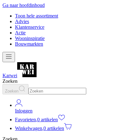
Ga naar hoofdinhoud
Toon hele assortiment
Advies
Klantenservice
Actie
Wooninspiratie
Bouwmarkten
Karwei
Zoeken
Zoeken
Inloggen
Favorieten
,
0 artikelen
Winkelwagen
,
0 artikelen
Zoeken