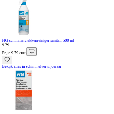
HG schimmelvlekkenreiniger sanitair 500 ml
9
.
79
Prijs: 9.79 euro
Bekijk alles in schimmelverwijderaar