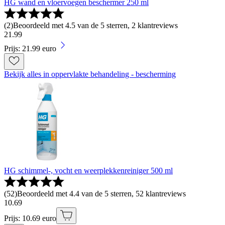
HG wand en vloervoegen beschermer 250 ml
(
2
)
Beoordeeld met 4.5 van de 5 sterren, 2 klantreviews
21
.
99
Prijs: 21.99 euro
Bekijk alles in oppervlakte behandeling - bescherming
HG schimmel-, vocht en weerplekkenreiniger 500 ml
(
52
)
Beoordeeld met 4.4 van de 5 sterren, 52 klantreviews
10
.
69
Prijs: 10.69 euro