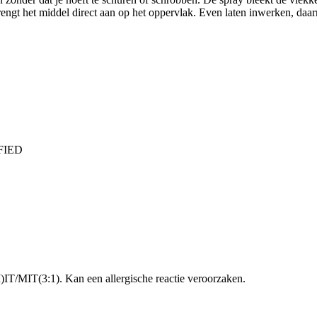
e brengt het middel direct aan op het oppervlak. Even laten inwerken, da
FIED
IT/MIT(3:1). Kan een allergische reactie veroorzaken.