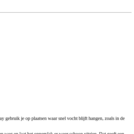
ebruik je op plaatsen waar snel vocht blijft hangen, zoals in de
en weg en laat het oppervlak er weer schoon uitzien. Dat geeft een