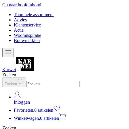
Ga naar hoofdinhoud
Toon hele assortiment
Advies
Klantenservice
Actie
Wooninspiratie
Bouwmarkten
Karwei
Zoeken
Zoeken
Inloggen
Favorieten
,
0 artikelen
Winkelwagen
,
0 artikelen
Zoeken