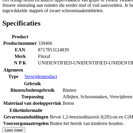
frissere uitstraling aan ruimtes die eerder muf of vuil aanvoelden. J
ingewikkelde stappen of zware schoonmaakmiddelen.
Specificaties
Product
Productnummer
339466
EAN
8717853124839
Merk
Fluxaf
N P K
UNIDENTIFIED-UNIDENTIFIED-UNIDENTI
Algemeen
Type
Verwijderproduct
Gebruik
Binnen/buitengebruik
Binnen
Toepassing
Afbijten
,
Schoonmaken
,
Verwijderen
Materiaal van doeloppervlak
Beton
Etiketinformatie
Gevarenaanduidingen
Bevat 1,2-benzisothiazool-3(2H)-on en C(M)
Voorzorgsmaatregelen
Buiten het bereik van kinderen houden.
Lees meer