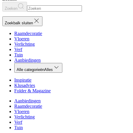
Zoeken
Zoekbalk sluiten
Raamdecoratie
Vloeren
Verlichting
Verf
Tuin
Aanbiedingen
Alle categorieën
Alles
Inspiratie
Klusadvies
Folder & Magazine
Aanbiedingen
Raamdecoratie
Vloeren
Verlichting
Verf
Tuin