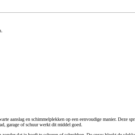
n.
rte aanslag en schimmelplekken op een eenvoudige manier. Deze spray g
ad, garage of schuur werkt dit middel goed.
 zonder dat je hoeft te schuren of schrobben. De spray bleekt de vlekk