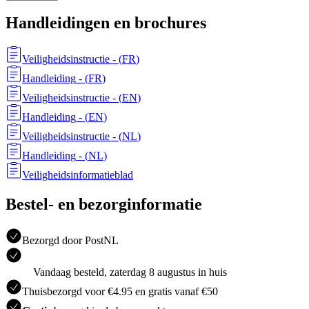
Handleidingen en brochures
Veiligheidsinstructie
- (
FR
)
Handleiding
- (
FR
)
Veiligheidsinstructie
- (
EN
)
Handleiding
- (
EN
)
Veiligheidsinstructie
- (
NL
)
Handleiding
- (
NL
)
Veiligheidsinformatieblad
Bestel- en bezorginformatie
Bezorgd door PostNL
Vandaag besteld, zaterdag 8 augustus in huis
Thuisbezorgd voor €4.95 en gratis vanaf €50