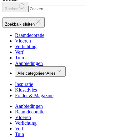
Zoeken
Zoekbalk sluiten
Raamdecoratie
Vloeren
Verlichting
Verf
Tuin
Aanbiedingen
Alle categorieën
Alles
Inspiratie
Klusadvies
Folder & Magazine
Aanbiedingen
Raamdecoratie
Vloeren
Verlichting
Verf
Tuin