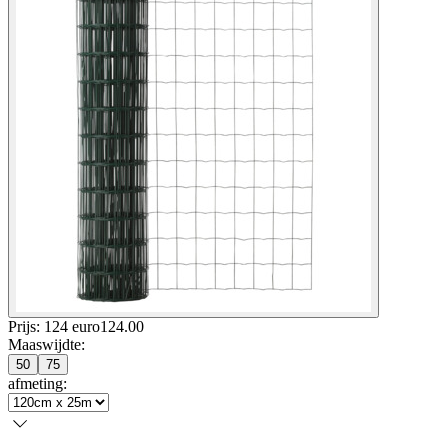
Prijs: 124 euro
124
.
00
Maaswijdte
:
50
75
afmeting
: