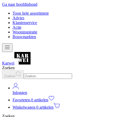
Ga naar hoofdinhoud
Toon hele assortiment
Advies
Klantenservice
Actie
Wooninspiratie
Bouwmarkten
Karwei
Zoeken
Zoeken
Inloggen
Favorieten
,
0 artikelen
Winkelwagen
,
0 artikelen
Zoeken