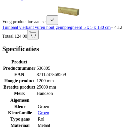
Voeg product toe aan set
Tuinpaal vierkant vuren hout geïmpregneerd 5 x 5 x 180 cm
+ 4.12
Totaal 124.00
Specificaties
Product
Productnummer
536805
EAN
8711247868569
Hoogte product
1200 mm
Breedte product
25000 mm
Merk
Handson
Algemeen
Kleur
Groen
Kleurfamilie
Groen
Type gaas
Rol
Materiaal
Metaal