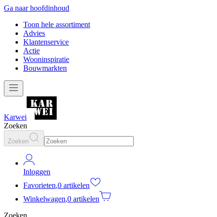
Ga naar hoofdinhoud
Toon hele assortiment
Advies
Klantenservice
Actie
Wooninspiratie
Bouwmarkten
Karwei
Zoeken
Zoeken
Inloggen
Favorieten
,
0 artikelen
Winkelwagen
,
0 artikelen
Zoeken