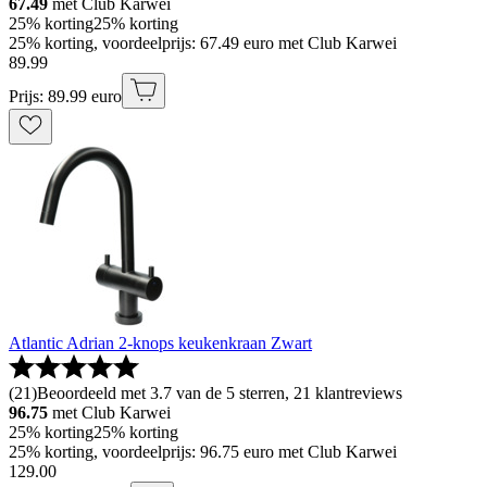
67.49
met Club Karwei
25% korting
25% korting
25% korting, voordeelprijs: 67.49 euro met Club Karwei
89
.
99
Prijs: 89.99 euro
Atlantic Adrian 2-knops keukenkraan Zwart
(
21
)
Beoordeeld met 3.7 van de 5 sterren, 21 klantreviews
96.75
met Club Karwei
25% korting
25% korting
25% korting, voordeelprijs: 96.75 euro met Club Karwei
129
.
00