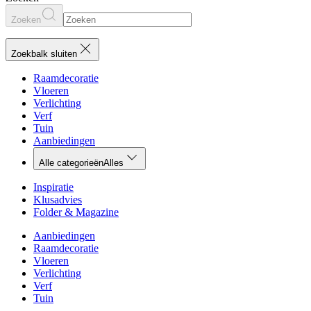
Zoeken
Zoekbalk sluiten
Raamdecoratie
Vloeren
Verlichting
Verf
Tuin
Aanbiedingen
Alle categorieën
Alles
Inspiratie
Klusadvies
Folder & Magazine
Aanbiedingen
Raamdecoratie
Vloeren
Verlichting
Verf
Tuin