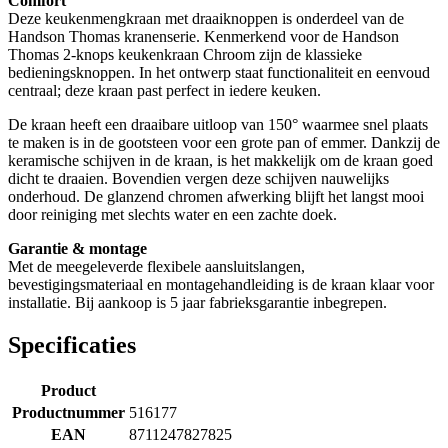
Comfort
Deze keukenmengkraan met draaiknoppen is onderdeel van de
Handson Thomas kranenserie. Kenmerkend voor de Handson
Thomas 2-knops keukenkraan Chroom zijn de klassieke
bedieningsknoppen. In het ontwerp staat functionaliteit en eenvoud
centraal; deze kraan past perfect in iedere keuken.
De kraan heeft een draaibare uitloop van 150° waarmee snel plaats
te maken is in de gootsteen voor een grote pan of emmer. Dankzij de
keramische schijven in de kraan, is het makkelijk om de kraan goed
dicht te draaien. Bovendien vergen deze schijven nauwelijks
onderhoud. De glanzend chromen afwerking blijft het langst mooi
door reiniging met slechts water en een zachte doek.
Garantie & montage
Met de meegeleverde flexibele aansluitslangen,
bevestigingsmateriaal en montagehandleiding is de kraan klaar voor
installatie. Bij aankoop is 5 jaar fabrieksgarantie inbegrepen.
Specificaties
Product
Productnummer
516177
EAN
8711247827825