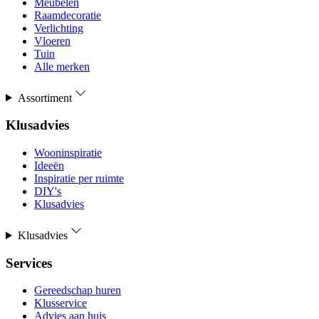
Meubelen
Raamdecoratie
Verlichting
Vloeren
Tuin
Alle merken
Assortiment
Klusadvies
Wooninspiratie
Ideeën
Inspiratie per ruimte
DIY's
Klusadvies
Klusadvies
Services
Gereedschap huren
Klusservice
Advies aan huis