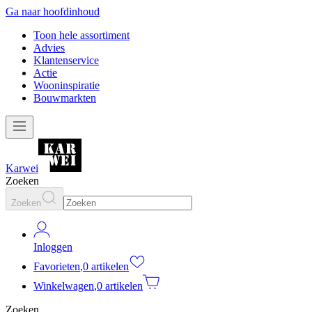
Ga naar hoofdinhoud
Toon hele assortiment
Advies
Klantenservice
Actie
Wooninspiratie
Bouwmarkten
Karwei
Zoeken
Zoeken
Inloggen
Favorieten
,
0 artikelen
Winkelwagen
,
0 artikelen
Zoeken