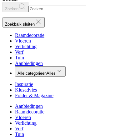
Zoeken
Zoekbalk sluiten
Raamdecoratie
Vloeren
Verlichting
Verf
Tuin
Aanbiedingen
Alle categorieën
Alles
Inspiratie
Klusadvies
Folder & Magazine
Aanbiedingen
Raamdecoratie
Vloeren
Verlichting
Verf
Tuin