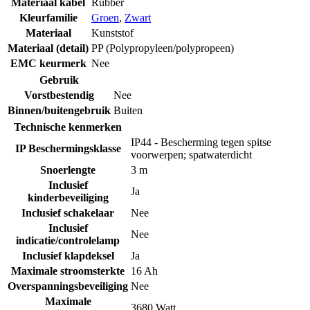
Materiaal kabel
Rubber
Kleurfamilie
Groen
,
Zwart
Materiaal
Kunststof
Materiaal (detail)
PP (Polypropyleen/polypropeen)
EMC keurmerk
Nee
Gebruik
Vorstbestendig
Nee
Binnen/buitengebruik
Buiten
Technische kenmerken
IP44 - Bescherming tegen spitse
IP Beschermingsklasse
voorwerpen; spatwaterdicht
Snoerlengte
3 m
Inclusief
Ja
kinderbeveiliging
Inclusief schakelaar
Nee
Inclusief
Nee
indicatie/controlelamp
Inclusief klapdeksel
Ja
Maximale stroomsterkte
16 Ah
Overspanningsbeveiliging
Nee
Maximale
3680 Watt