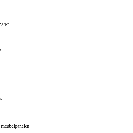
markt
n.
is
n meubelpanelen.