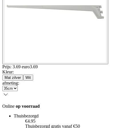
Prijs: 3.69 euro
3
.
69
Kleur
:
Mat zilver
Wit
afmeting
:
Online
op voorraad
Thuisbezorgd
€4.95
Thuisbezorgd gratis vanaf €50