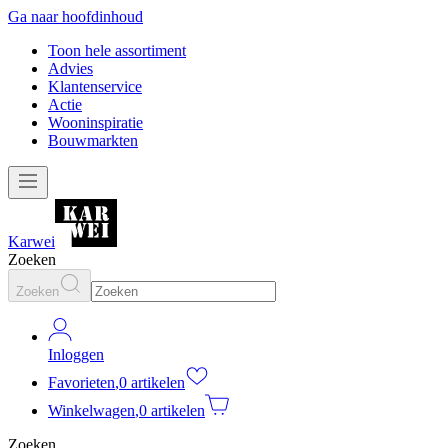
Ga naar hoofdinhoud
Toon hele assortiment
Advies
Klantenservice
Actie
Wooninspiratie
Bouwmarkten
Karwei
Zoeken
Zoeken
Inloggen
Favorieten
,
0 artikelen
Winkelwagen
,
0 artikelen
Zoeken