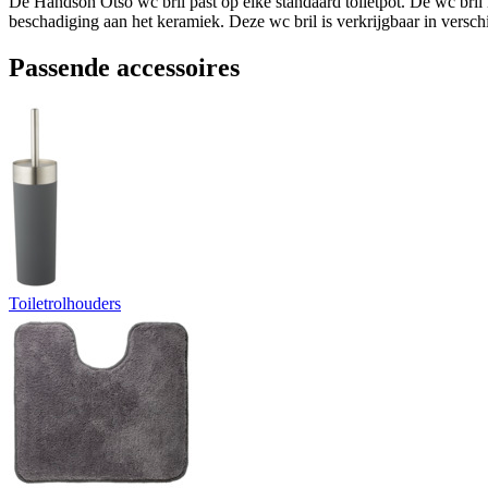
De Handson Otso wc bril past op elke standaard toiletpot. De wc bril i
beschadiging aan het keramiek. Deze wc bril is verkrijgbaar in verschil
Passende accessoires
Toiletrolhouders