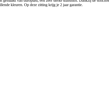
s gemaakt van duroplast, een zeer sterke kunststof. Dankzij de softclose
lende kleuren. Op deze zitting krijg je 2 jaar garantie.