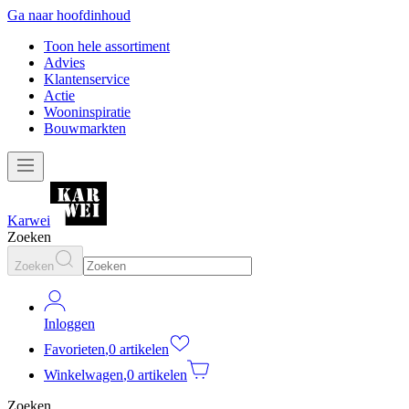
Ga naar hoofdinhoud
Toon hele assortiment
Advies
Klantenservice
Actie
Wooninspiratie
Bouwmarkten
Karwei
Zoeken
Zoeken
Inloggen
Favorieten
,
0 artikelen
Winkelwagen
,
0 artikelen
Zoeken