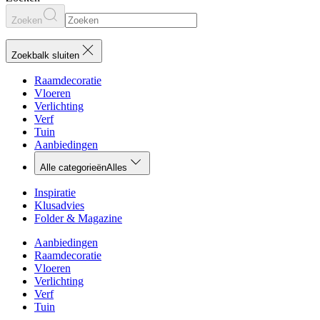
Zoeken
Zoekbalk sluiten
Raamdecoratie
Vloeren
Verlichting
Verf
Tuin
Aanbiedingen
Alle categorieën
Alles
Inspiratie
Klusadvies
Folder & Magazine
Aanbiedingen
Raamdecoratie
Vloeren
Verlichting
Verf
Tuin