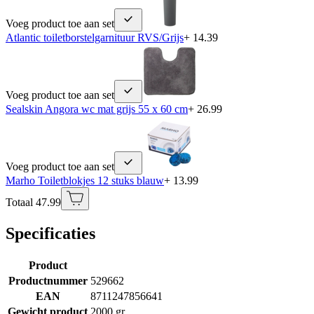
Voeg product toe aan set
Atlantic toiletborstelgarnituur RVS/Grijs
+ 14.39
Voeg product toe aan set
Sealskin Angora wc mat grijs 55 x 60 cm
+ 26.99
Voeg product toe aan set
Marho Toiletblokjes 12 stuks blauw
+ 13.99
Totaal 47.99
Specificaties
Product
Productnummer
529662
EAN
8711247856641
Gewicht product
2000 gr