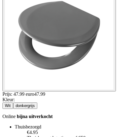
Prijs: 47.99 euro
47
.
99
Kleur
:
Wit
donkergrijs
Online
bijna uitverkocht
Thuisbezorgd
€4.95