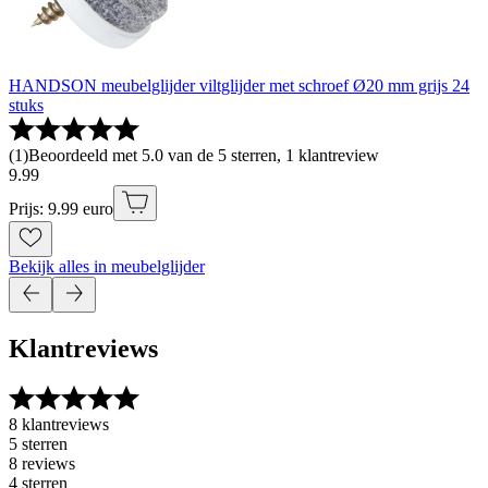
HANDSON meubelglijder viltglijder met schroef Ø20 mm grijs 24
stuks
(
1
)
Beoordeeld met 5.0 van de 5 sterren, 1 klantreview
9
.
99
Prijs: 9.99 euro
Bekijk alles in meubelglijder
Klantreviews
8 klantreviews
5 sterren
8 reviews
4 sterren