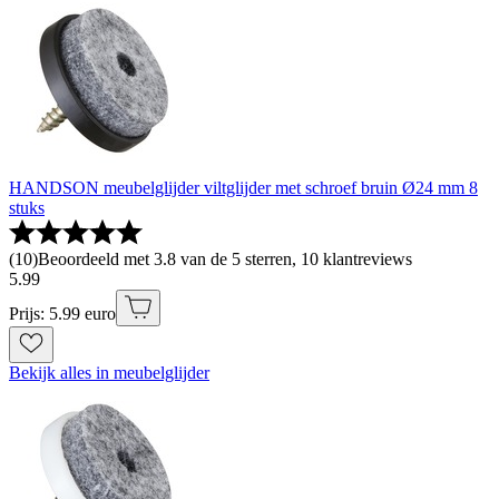
HANDSON meubelglijder viltglijder met schroef bruin Ø24 mm 8
stuks
(
10
)
Beoordeeld met 3.8 van de 5 sterren, 10 klantreviews
5
.
99
Prijs: 5.99 euro
Bekijk alles in meubelglijder