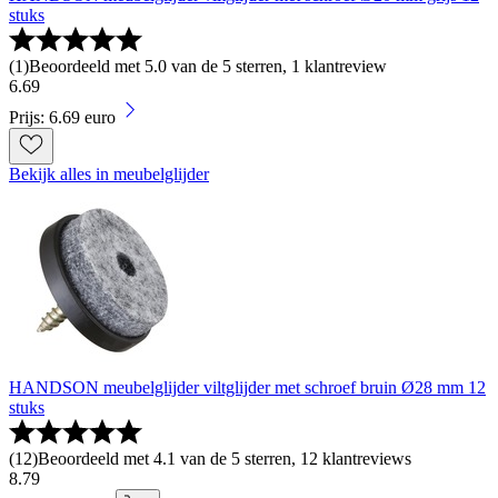
stuks
(
1
)
Beoordeeld met 5.0 van de 5 sterren, 1 klantreview
6
.
69
Prijs: 6.69 euro
Bekijk alles in meubelglijder
HANDSON meubelglijder viltglijder met schroef bruin Ø28 mm 12
stuks
(
12
)
Beoordeeld met 4.1 van de 5 sterren, 12 klantreviews
8
.
79