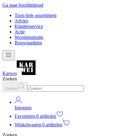
Ga naar hoofdinhoud
Toon hele assortiment
Advies
Klantenservice
Actie
Wooninspiratie
Bouwmarkten
Karwei
Zoeken
Zoeken
Inloggen
Favorieten
,
0 artikelen
Winkelwagen
,
0 artikelen
Zoeken