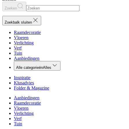
Zoeken
Zoekbalk sluiten
Raamdecoratie
Vloeren
Verlichting
Verf
Tuin
Aanbiedingen
Alle categorieën
Alles
Inspiratie
Klusadvies
Folder & Magazine
Aanbiedingen
Raamdecoratie
Vloeren
Verlichting
Verf
Tuin