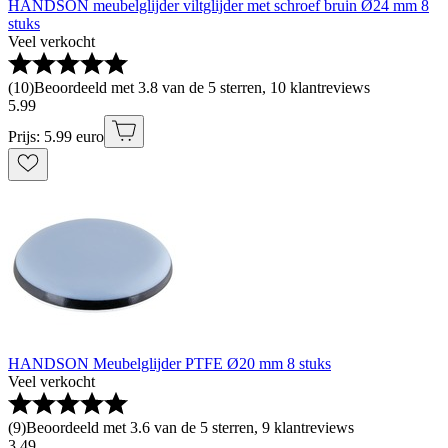
HANDSON meubelglijder viltglijder met schroef bruin Ø24 mm 8
stuks
Veel verkocht
(
10
)
Beoordeeld met 3.8 van de 5 sterren, 10 klantreviews
5
.
99
Prijs: 5.99 euro
HANDSON Meubelglijder PTFE Ø20 mm 8 stuks
Veel verkocht
(
9
)
Beoordeeld met 3.6 van de 5 sterren, 9 klantreviews
3
.
49