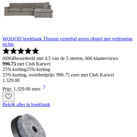
WOOOD hoekbank Thomas vergrijsd groen ribstof met verlenging
rechts
(
606
)
Beoordeeld met 4.5 van de 5 sterren, 606 klantreviews
996.75
met Club Karwei
25% korting
25% korting
25% korting, voordeelprijs: 996.75 euro met Club Karwei
1
.
329
.
00
Prijs: 1.329.00 euro
Bekijk alles in hoekbank