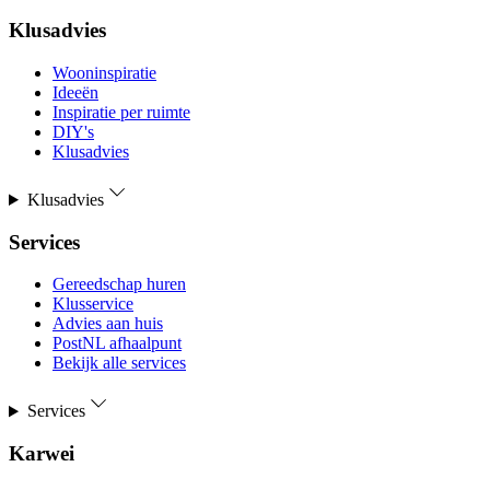
Klusadvies
Wooninspiratie
Ideeën
Inspiratie per ruimte
DIY's
Klusadvies
Klusadvies
Services
Gereedschap huren
Klusservice
Advies aan huis
PostNL afhaalpunt
Bekijk alle services
Services
Karwei