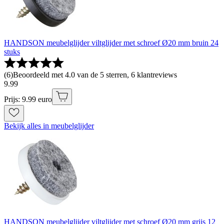
HANDSON meubelglijder viltglijder met schroef Ø20 mm bruin 24
stuks
(
6
)
Beoordeeld met 4.0 van de 5 sterren, 6 klantreviews
9
.
99
Prijs: 9.99 euro
Bekijk alles in meubelglijder
HANDSON meubelglijder viltglijder met schroef Ø20 mm grijs 12