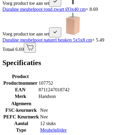
Voeg product toe aan set
Duraline meubelpoot rond zwart Ø3x40 cm
+ 8.69
Voeg product toe aan set
Duraline meubelpoot naturel beuken 5x5x8 cm
+ 5.49
Totaal 6.69
Specificaties
Product
Productnummer
107752
EAN
8711247018742
Merk
Handson
Algemeen
FSC-keurmerk
Nee
PEFC Keurmerk
Nee
Aantal
12 stuks
Type
Meubelglijder