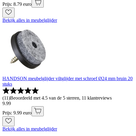
Prijs: 8.79 euro
Bekijk alles in meubelglijder
HANDSON meubelglijder viltglijder met schroef Ø24 mm bruin 20
stuks
(
11
)
Beoordeeld met 4.5 van de 5 sterren, 11 klantreviews
9
.
99
Prijs: 9.99 euro
Bekijk alles in meubelglijder