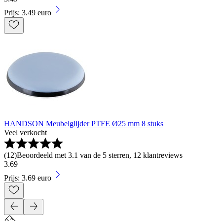
Prijs: 3.49 euro
HANDSON Meubelglijder PTFE Ø25 mm 8 stuks
Veel verkocht
(
12
)
Beoordeeld met 3.1 van de 5 sterren, 12 klantreviews
3
.
69
Prijs: 3.69 euro