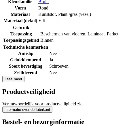
Kleurfamilie
Bruin
Vorm
Rond
Materiaal
Kunststof
,
Plant-/gras (vezel)
Materiaal (detail)
Vilt
Gebruik
Toepassing
Beschermen van vloeren
,
Laminaat
,
Parket
Toepassingsgebied
Binnen
Technische kenmerken
Antislip
Nee
Geluiddempend
Ja
Soort bevestiging
Schroeven
Zelfklevend
Nee
Lees meer
Productveiligheid
Verantwoordelijk voor productveiligheid zie
informatie over de fabrikant
Bestel- en bezorginformatie