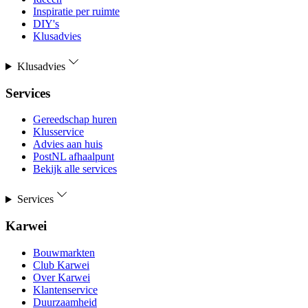
Inspiratie per ruimte
DIY's
Klusadvies
Klusadvies
Services
Gereedschap huren
Klusservice
Advies aan huis
PostNL afhaalpunt
Bekijk alle services
Services
Karwei
Bouwmarkten
Club Karwei
Over Karwei
Klantenservice
Duurzaamheid