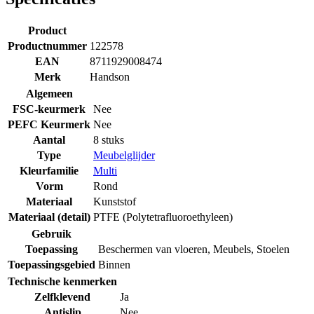
Product
Productnummer
122578
EAN
8711929008474
Merk
Handson
Algemeen
FSC-keurmerk
Nee
PEFC Keurmerk
Nee
Aantal
8 stuks
Type
Meubelglijder
Kleurfamilie
Multi
Vorm
Rond
Materiaal
Kunststof
Materiaal (detail)
PTFE (Polytetrafluoroethyleen)
Gebruik
Toepassing
Beschermen van vloeren
,
Meubels
,
Stoelen
Toepassingsgebied
Binnen
Technische kenmerken
Zelfklevend
Ja
Antislip
Nee