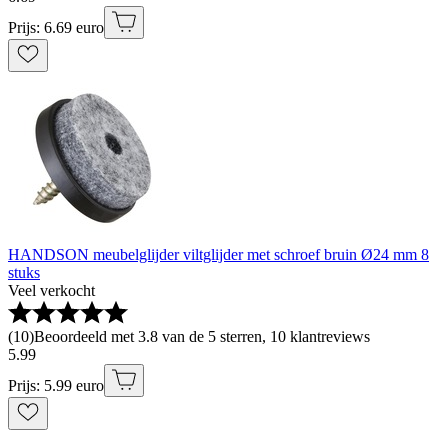
Prijs: 6.69 euro
HANDSON meubelglijder viltglijder met schroef bruin Ø24 mm 8
stuks
Veel verkocht
(
10
)
Beoordeeld met 3.8 van de 5 sterren, 10 klantreviews
5
.
99
Prijs: 5.99 euro