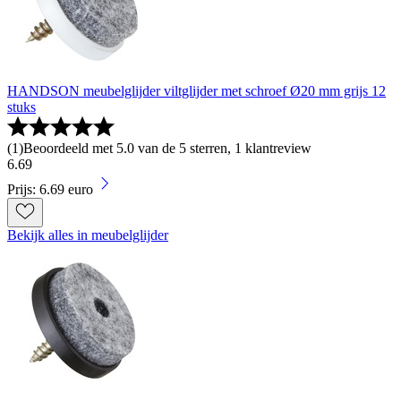
HANDSON meubelglijder viltglijder met schroef Ø20 mm grijs 12
stuks
(
1
)
Beoordeeld met 5.0 van de 5 sterren, 1 klantreview
6
.
69
Prijs: 6.69 euro
Bekijk alles in meubelglijder