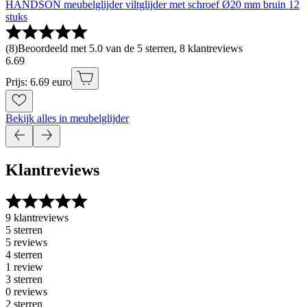
HANDSON meubelglijder viltglijder met schroef Ø20 mm bruin 12
stuks
(
8
)
Beoordeeld met 5.0 van de 5 sterren, 8 klantreviews
6
.
69
Prijs: 6.69 euro
Bekijk alles in meubelglijder
Klantreviews
9 klantreviews
5 sterren
5 reviews
4 sterren
1 review
3 sterren
0 reviews
2 sterren