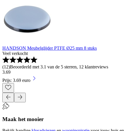
HANDSON Meubelglijder PTFE Ø25 mm 8 stuks
Veel verkocht
(
12
)
Beoordeeld met 3.1 van de 5 sterren, 12 klantreviews
3
.
69
Prijs: 3.69 euro
Maak het mooier
Bekijk handige
klusadviezen
en
wooninspiratie
voor jouw huis en