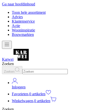
Ga naar hoofdinhoud
Toon hele assortiment
Advies
Klantenservice
Actie
Wooninspiratie
Bouwmarkten
Karwei
Zoeken
Zoeken
Inloggen
Favorieten
,
0 artikelen
Winkelwagen
,
0 artikelen
Zoeken