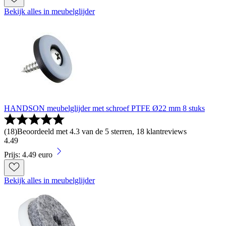
Bekijk alles in meubelglijder
HANDSON meubelglijder met schroef PTFE Ø22 mm 8 stuks
(
18
)
Beoordeeld met 4.3 van de 5 sterren, 18 klantreviews
4
.
49
Prijs: 4.49 euro
Bekijk alles in meubelglijder