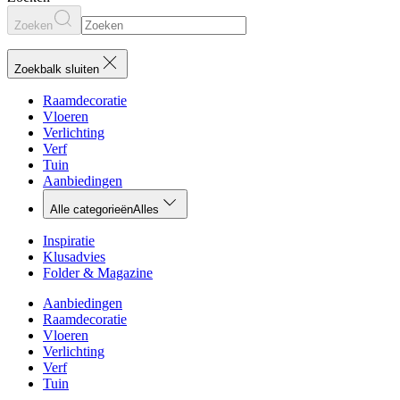
Zoeken
Zoekbalk sluiten
Raamdecoratie
Vloeren
Verlichting
Verf
Tuin
Aanbiedingen
Alle categorieën
Alles
Inspiratie
Klusadvies
Folder & Magazine
Aanbiedingen
Raamdecoratie
Vloeren
Verlichting
Verf
Tuin