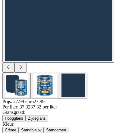
Prijs: 27.99 euro
27
.
99
Per
liter
:
37.32
37.32
per
liter
Glansgraad
:
Hoogglans
Zijdeglans
Kleur
:
Crème
Standblauw
Standgroen