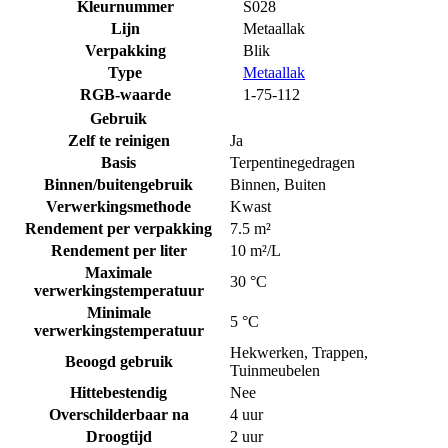
Kleurnummer
S028
Lijn
Metaallak
Verpakking
Blik
Type
Metaallak
RGB-waarde
1-75-112
Gebruik
Zelf te reinigen
Ja
Basis
Terpentinegedragen
Binnen/buitengebruik
Binnen
,
Buiten
Verwerkingsmethode
Kwast
Rendement per verpakking
7.5 m²
Rendement per liter
10 m²/L
Maximale
30 °C
verwerkingstemperatuur
Minimale
5 °C
verwerkingstemperatuur
Hekwerken
,
Trappen
,
Beoogd gebruik
Tuinmeubelen
Hittebestendig
Nee
Overschilderbaar na
4 uur
Droogtijd
2 uur