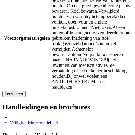
bewaren.
Buiten het bereik van kinderen
houden.
Op een goed geventileerde plaats
bewaren. Koel bewaren.
Verwijderd
houden van warmte, hete oppervlakken,
vonken, open vuur en andere
ontstekingsbronnen. Niet roken.
Alleen
buiten of in een goed geventileerde ruimte
Voorzorgsmaatregelen
gebruiken.
Inademing van stof/
rook/gas/nevel/dampen/spuitnevel
vermijden.
Achter slot
bewaren.
Inhoud/verpakking afvoeren
naar …
NA INADEMING:
Bij het
inwinnen van medisch advies, de
verpakking of het etiket ter beschikking
houden.
Bij onwel voelen een
ANTIGIFCENTRUM/ arts/…
raadplegen.
Lees meer
Handleidingen en brochures
Veiligheidsinformatieblad