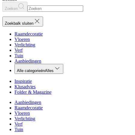
Zoeken
Zoekbalk sluiten
Raamdecoratie
Vloeren
Verlichting
Verf
Tuin
Aanbiedingen
Alle categorieën
Alles
Inspiratie
Klusadvies
Folder & Magazine
Aanbiedingen
Raamdecoratie
Vloeren
Verlichting
Verf
Tuin