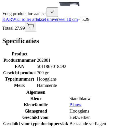
Voeg product toe aan set
KARWEI roller aflakset universeel 10 cm
+ 5.29
Totaal 27.99
Specificaties
Product
Productnummer
202881
EAN
5011867018492
Gewicht product
709 gr
Type(nummer)
Hoogglans
Merk
Hammerite
Algemeen
Kleur
Standblauw
Kleurfamilie
Blauw
Glansgraad
Hoogglans
Geschikt voor
Hekwerken
Geschikt voor type doeloppervlak
Bestaande verflagen