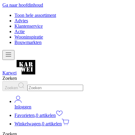
Ga naar hoofdinhoud
Toon hele assortiment
Advies
Klantenservice
Actie
Wooninspiratie
Bouwmarkten
Karwei
Zoeken
Zoeken
Inloggen
Favorieten
,
0 artikelen
Winkelwagen
,
0 artikelen
Zoeken