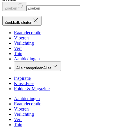
Zoeken
Zoekbalk sluiten
Raamdecoratie
Vloeren
Verlichting
Verf
Tuin
Aanbiedingen
Alle categorieën
Alles
Inspiratie
Klusadvies
Folder & Magazine
Aanbiedingen
Raamdecoratie
Vloeren
Verlichting
Verf
Tuin