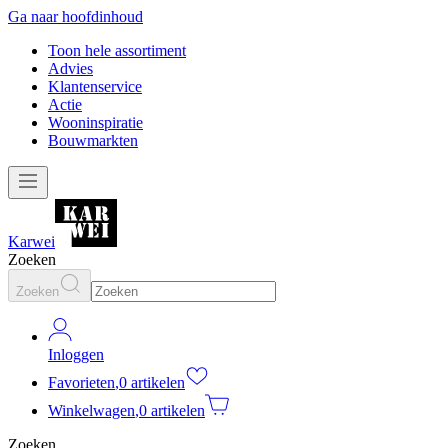
Ga naar hoofdinhoud
Toon hele assortiment
Advies
Klantenservice
Actie
Wooninspiratie
Bouwmarkten
Karwei
Zoeken
Zoeken
Inloggen
Favorieten
,
0 artikelen
Winkelwagen
,
0 artikelen
Zoeken