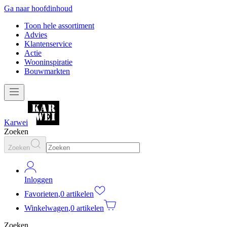
Ga naar hoofdinhoud
Toon hele assortiment
Advies
Klantenservice
Actie
Wooninspiratie
Bouwmarkten
Karwei
Zoeken
Zoeken
Inloggen
Favorieten
,
0 artikelen
Winkelwagen
,
0 artikelen
Zoeken