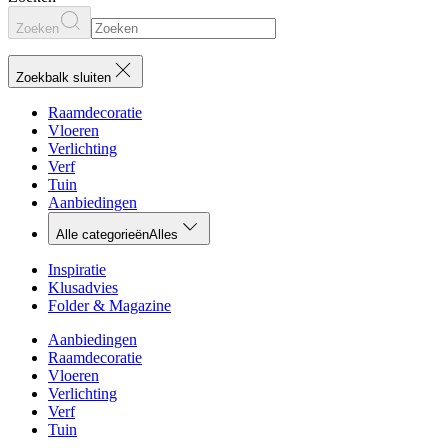
Zoeken
Zoekbalk sluiten
Raamdecoratie
Vloeren
Verlichting
Verf
Tuin
Aanbiedingen
Alle categorieën
Alles
Inspiratie
Klusadvies
Folder & Magazine
Aanbiedingen
Raamdecoratie
Vloeren
Verlichting
Verf
Tuin