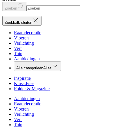
Zoeken
Zoekbalk sluiten
Raamdecoratie
Vloeren
Verlichting
Verf
Tuin
Aanbiedingen
Alle categorieën
Alles
Inspiratie
Klusadvies
Folder & Magazine
Aanbiedingen
Raamdecoratie
Vloeren
Verlichting
Verf
Tuin