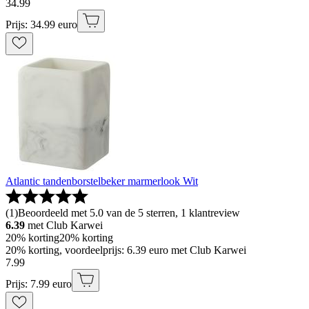
34
.
99
Prijs: 34.99 euro
Atlantic tandenborstelbeker marmerlook Wit
(
1
)
Beoordeeld met 5.0 van de 5 sterren, 1 klantreview
6.39
met Club Karwei
20% korting
20% korting
20% korting, voordeelprijs: 6.39 euro met Club Karwei
7
.
99
Prijs: 7.99 euro