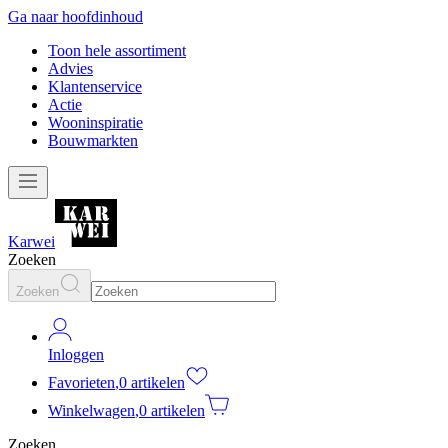
Ga naar hoofdinhoud
Toon hele assortiment
Advies
Klantenservice
Actie
Wooninspiratie
Bouwmarkten
Karwei
Zoeken
Zoeken
Inloggen
Favorieten
,
0 artikelen
Winkelwagen
,
0 artikelen
Zoeken