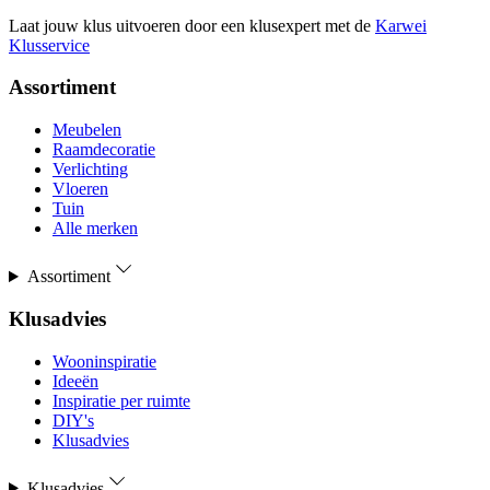
Laat jouw klus uitvoeren door een klusexpert met de
Karwei
Klusservice
Assortiment
Meubelen
Raamdecoratie
Verlichting
Vloeren
Tuin
Alle merken
Assortiment
Klusadvies
Wooninspiratie
Ideeën
Inspiratie per ruimte
DIY's
Klusadvies
Klusadvies