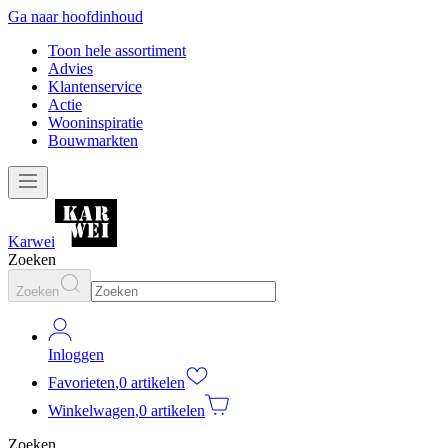
Ga naar hoofdinhoud
Toon hele assortiment
Advies
Klantenservice
Actie
Wooninspiratie
Bouwmarkten
Karwei
Zoeken
Zoeken
Inloggen
Favorieten
,
0 artikelen
Winkelwagen
,
0 artikelen
Zoeken