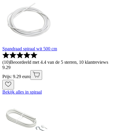
Spandraad spiraal wit 500 cm
(
10
)
Beoordeeld met 4.4 van de 5 sterren, 10 klantreviews
9
.
29
Prijs: 9.29 euro
Bekijk alles in spiraal