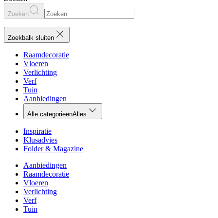
Zoeken
Zoekbalk sluiten
Raamdecoratie
Vloeren
Verlichting
Verf
Tuin
Aanbiedingen
Alle categorieën
Alles
Inspiratie
Klusadvies
Folder & Magazine
Aanbiedingen
Raamdecoratie
Vloeren
Verlichting
Verf
Tuin