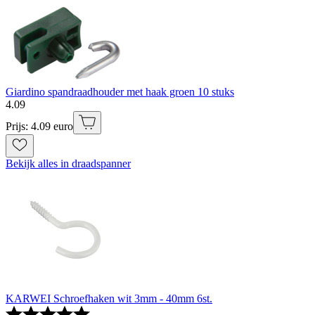
Giardino spandraadhouder met haak groen 10 stuks
4
.
09
Prijs: 4.09 euro
Bekijk alles in draadspanner
KARWEI Schroefhaken wit 3mm - 40mm 6st.