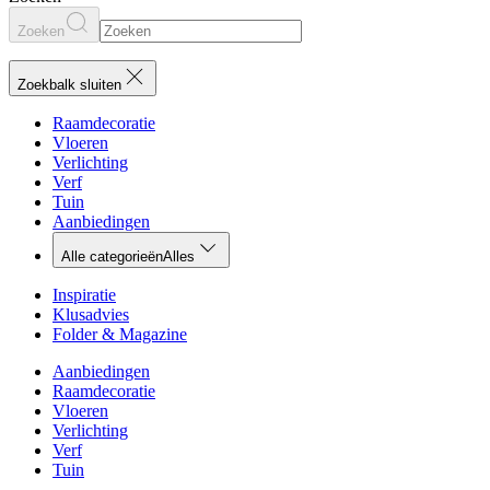
Zoeken
Zoekbalk sluiten
Raamdecoratie
Vloeren
Verlichting
Verf
Tuin
Aanbiedingen
Alle categorieën
Alles
Inspiratie
Klusadvies
Folder & Magazine
Aanbiedingen
Raamdecoratie
Vloeren
Verlichting
Verf
Tuin