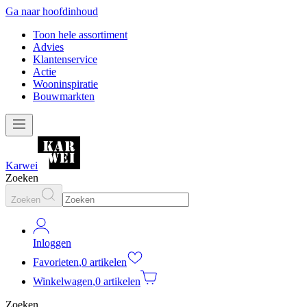
Ga naar hoofdinhoud
Toon hele assortiment
Advies
Klantenservice
Actie
Wooninspiratie
Bouwmarkten
Karwei
Zoeken
Zoeken
Inloggen
Favorieten
,
0 artikelen
Winkelwagen
,
0 artikelen
Zoeken