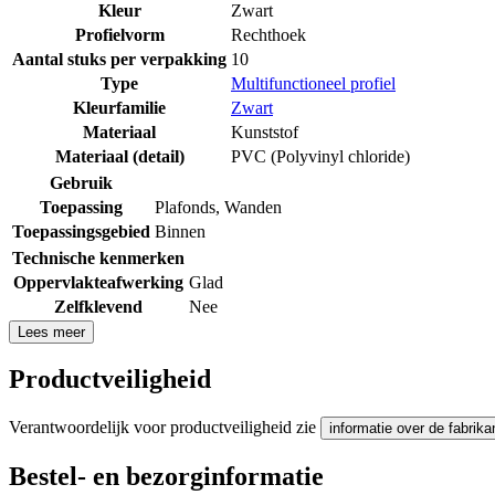
Kleur
Zwart
Profielvorm
Rechthoek
Aantal stuks per verpakking
10
Type
Multifunctioneel profiel
Kleurfamilie
Zwart
Materiaal
Kunststof
Materiaal (detail)
PVC (Polyvinyl chloride)
Gebruik
Toepassing
Plafonds
,
Wanden
Toepassingsgebied
Binnen
Technische kenmerken
Oppervlakteafwerking
Glad
Zelfklevend
Nee
Lees meer
Productveiligheid
Verantwoordelijk voor productveiligheid zie
informatie over de fabrika
Bestel- en bezorginformatie