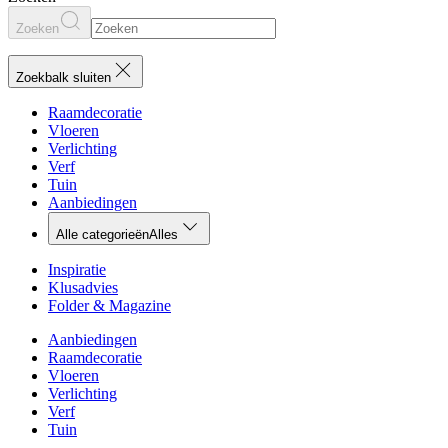
Zoeken
Zoekbalk sluiten
Raamdecoratie
Vloeren
Verlichting
Verf
Tuin
Aanbiedingen
Alle categorieën
Alles
Inspiratie
Klusadvies
Folder & Magazine
Aanbiedingen
Raamdecoratie
Vloeren
Verlichting
Verf
Tuin