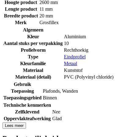
Hoogte product
2600 mm
Lengte product
11 mm
Breedte product
20 mm
Merk
Grosfillex
Algemeen
Kleur
Aluminium
Aantal stuks per verpakking
10
Profielvorm
Rechthoekig
Type
Eindprofiel
Kleurfamilie
Metaal
Materiaal
Kunststof
Materiaal (detail)
PVC (Polyvinyl chloride)
Gebruik
Toepassing
Plafonds
,
Wanden
Toepassingsgebied
Binnen
Technische kenmerken
Zelfklevend
Nee
Oppervlakteafwerking
Glad
Lees meer