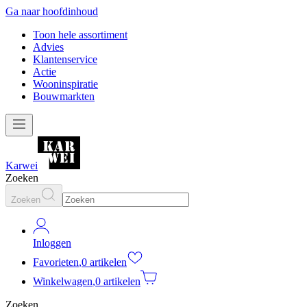
Ga naar hoofdinhoud
Toon hele assortiment
Advies
Klantenservice
Actie
Wooninspiratie
Bouwmarkten
Karwei
Zoeken
Zoeken
Inloggen
Favorieten
,
0 artikelen
Winkelwagen
,
0 artikelen
Zoeken